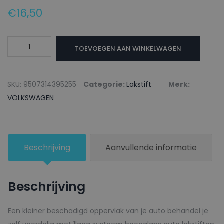
€
16,50
VOLKSWAGEN
TOEVOEGEN AAN WINKELWAGEN
Lakstift
R103
SIGNALGELB
SKU:
9507314395255
Categorie:
Lakstift
Merk:
-
VOLKSWAGEN
20ml
aantal
Beschrijving
Aanvullende informatie
Beschrijving
Een kleiner beschadigd oppervlak van je auto behandel je