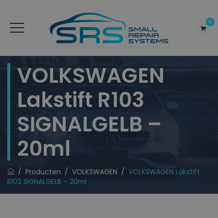
0
VOLKSWAGEN
Lakstift R103
SIGNALGELB –
20ml
/
Producten
/
VOLKSWAGEN
/
VOLKSWAGEN Lakstift
R103 SIGNALGELB – 20ml