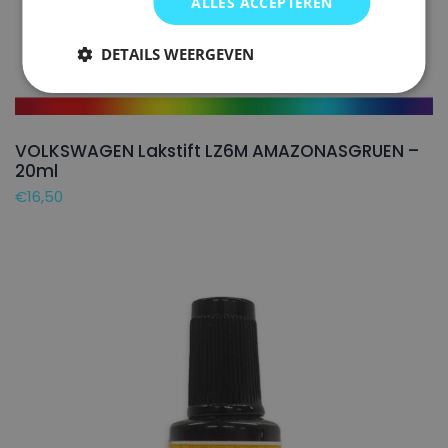
ALLES ACCEPTEREN
DETAILS WEERGEVEN
VOLKSWAGEN Lakstift LZ6M AMAZONASGRUEN –
20ml
€
16,50