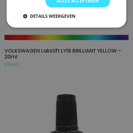
ALLES ACCEPTEREN
DETAILS WEERGEVEN
VOLKSWAGEN Lakstift LY1B BRILLIANT YELLOW –
20ml
€
16,50