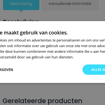
Beschrijving
Aanvullende informatie
Beschrijving
e maakt gebruik van cookies.
Een kleiner beschadigd oppervlak van je auto behandel je zel
lakstiften van Small Repair Systems. Bij SRS bent u aan het ju
kies om inhoud en advertenties te personaliseren en om ons ver
len ook informatie over uw gebruik van onze site met onze adver
auto lakstiften. Onze auto lakstiften zijn snel drogend en makkel
 die deze kunnen combineren met andere informatie die u aan hen
Wij hebben een gigantisch assortiment met oneindig veel kleu
n verzameld door uw gebruik van hun diensten.
wordt op kleurcode of kleurnaam gemaakt en is afgevuld met pr
Om deze reden garanderen wij dat u altijd de gewenste kleur v
ERGEVEN
ALLES 
voor auto’s.. Met onze A-kwaliteit auto lakstiften kunt u ook bi
brommers, motors of oldtimers!
Gerelateerde producten