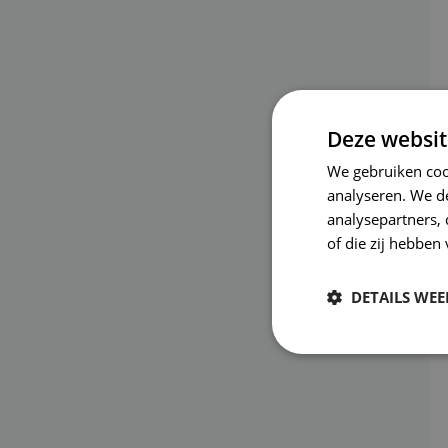
Deze websit
We gebruiken coo
analyseren. We de
analysepartners,
of die zij hebbe
DETAILS WE