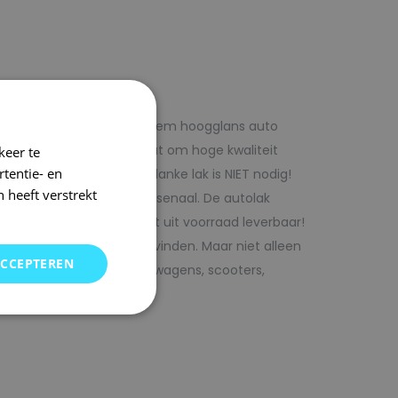
f voordelig met 1laag systeem hoogglans auto
iste adres wanneer het gaat om hoge kwaliteit
keer te
tentie- en
ijk te verwerken. Extra blanke lak is NIET nodig!
 heeft verstrekt
rencombinaties in ons arsenaal. De autolak
ofessionele verf. Direct uit voorraad leverbaar!
oor uw auto bij SRS kunt vinden. Maar niet alleen
ACCEPTEREN
j ons terecht voor bedrijfswagens, scooters,