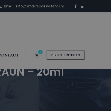
Email:
info@smallrepairsystems.nl
0
CONTACT
DIRECT BESTELLEN
RAUN – 20ml