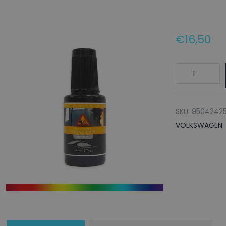
€
16,50
VOLKSWAGE
Lakstift
LY8V
ZOBELBRAUN
SKU:
95042425
-
VOLKSWAGEN
20ml
aantal