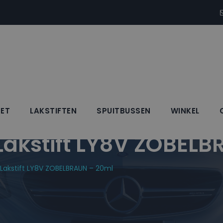
SET
LAKSTIFTEN
SPUITBUSSEN
WINKEL
kstift LY8V ZOBELB
akstift LY8V ZOBELBRAUN – 20ml