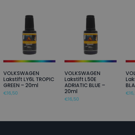
VOLKSWAGEN
VOLKSWAGEN
VO
Lakstift LY6L TROPIC
Lakstift L50E
Lak
GREEN – 20ml
ADRIATIC BLUE –
BLA
20ml
€
16,50
€
16
€
16,50