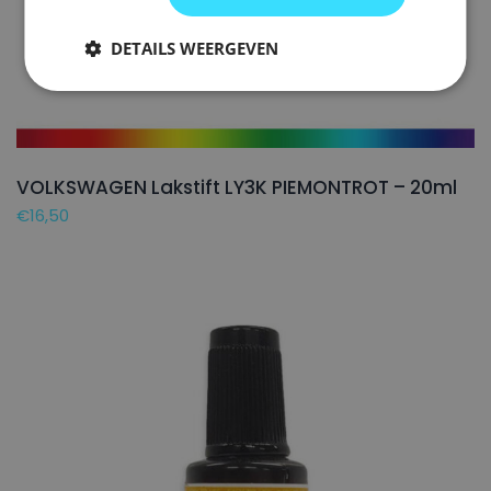
DETAILS WEERGEVEN
VOLKSWAGEN Lakstift LY3K PIEMONTROT – 20ml
€
16,50