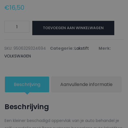
€
16,50
VOLKSWAGEN
TOEVOEGEN AAN WINKELWAGEN
Lakstift
LY4V
SATURN
SKU:
9506329324694
Categorie:
Lakstift
Merk:
-
VOLKSWAGEN
20ml
aantal
Beschrijving
Aanvullende informatie
Beschrijving
Een kleiner beschadigd oppervlak van je auto behandel je