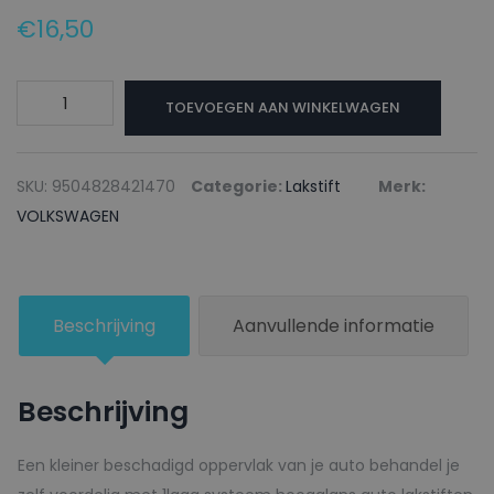
€
16,50
VOLKSWAGEN
TOEVOEGEN AAN WINKELWAGEN
Lakstift
LT7A
GRAPHITSCHWARZ
SKU:
9504828421470
Categorie:
Lakstift
Merk:
-
VOLKSWAGEN
20ml
aantal
Beschrijving
Aanvullende informatie
Beschrijving
Een kleiner beschadigd oppervlak van je auto behandel je