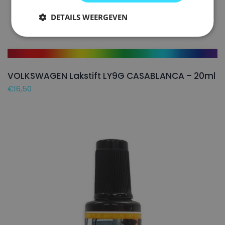
DETAILS WEERGEVEN
VOLKSWAGEN Lakstift LY9G CASABLANCA – 20ml
€
16,50