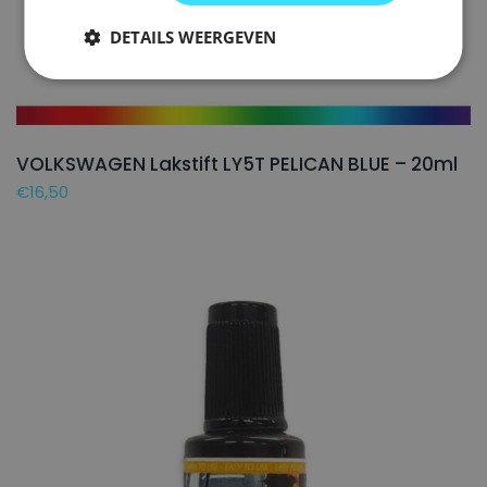
DETAILS WEERGEVEN
VOLKSWAGEN Lakstift LY5T PELICAN BLUE – 20ml
€
16,50