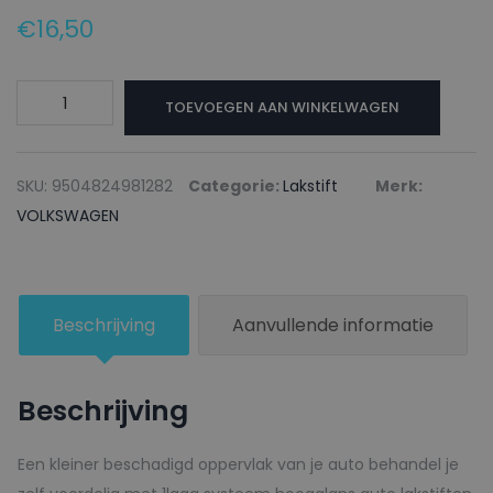
€
16,50
VOLKSWAGEN
TOEVOEGEN AAN WINKELWAGEN
Lakstift
LP3D
FRAMBOISEROT
SKU:
9504824981282
Categorie:
Lakstift
Merk:
-
VOLKSWAGEN
20ml
aantal
Beschrijving
Aanvullende informatie
Beschrijving
Een kleiner beschadigd oppervlak van je auto behandel je