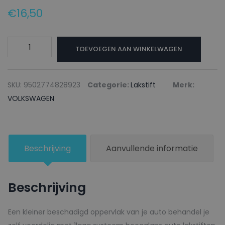
€
16,50
VOLKSWAGEN
TOEVOEGEN AAN WINKELWAGEN
Lakstift
LN1L
GELB
SKU:
9502774828923
Categorie:
Lakstift
Merk:
-
VOLKSWAGEN
20ml
aantal
Beschrijving
Aanvullende informatie
Beschrijving
Een kleiner beschadigd oppervlak van je auto behandel je