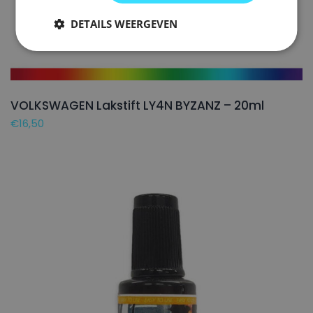
DETAILS WEERGEVEN
VOLKSWAGEN Lakstift LY4N BYZANZ – 20ml
€
16,50