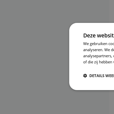
Deze websit
We gebruiken coo
analyseren. We de
analysepartners,
of die zij hebbe
DETAILS WE