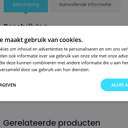
Beschrijving
Aanvullende informatie
Beschrijving
e maakt gebruik van cookies.
Een kleiner beschadigd oppervlak van je auto behandel je zel
lakstiften van Small Repair Systems. Bij SRS bent u aan het ju
kies om inhoud en advertenties te personaliseren en om ons ver
len ook informatie over uw gebruik van onze site met onze adver
auto lakstiften. Onze auto lakstiften zijn snel drogend en makkel
 die deze kunnen combineren met andere informatie die u aan hen
Wij hebben een gigantisch assortiment met oneindig veel kleu
n verzameld door uw gebruik van hun diensten.
wordt op kleurcode of kleurnaam gemaakt en is afgevuld met pr
Om deze reden garanderen wij dat u altijd de gewenste kleur v
ERGEVEN
ALLES 
voor auto’s.. Met onze A-kwaliteit auto lakstiften kunt u ook bi
brommers, motors of oldtimers!
Gerelateerde producten