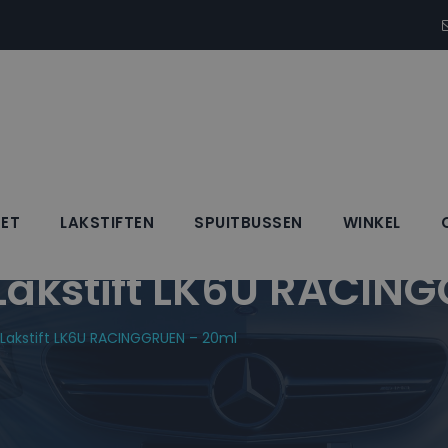
SET
LAKSTIFTEN
SPUITBUSSEN
WINKEL
kstift LK6U RACING
akstift LK6U RACINGGRUEN – 20ml