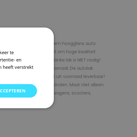
f voordelig met 1laag systeem hoogglans auto
iste adres wanneer het gaat om hoge kwaliteit
keer te
tentie- en
ijk te verwerken. Extra blanke lak is NIET nodig!
 heeft verstrekt
rencombinaties in ons arsenaal. De autolak
ofessionele verf. Direct uit voorraad leverbaar!
oor uw auto bij SRS kunt vinden. Maar niet alleen
ACCEPTEREN
j ons terecht voor bedrijfswagens, scooters,