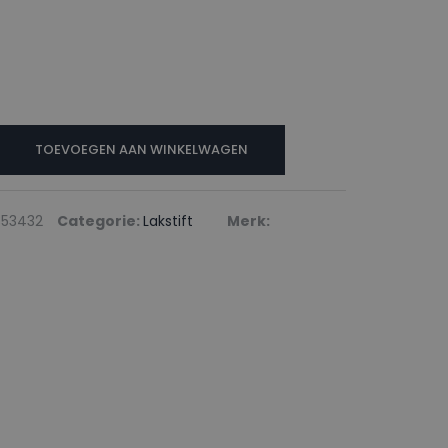
N
TOEVOEGEN AAN WINKELWAGEN
N
53432
Categorie:
Lakstift
Merk: