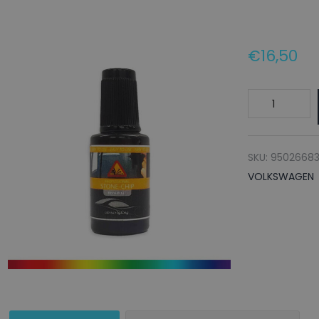
€
16,50
VOLKSWAGE
Lakstift
LK6U
RACINGGRUE
SKU:
95026683
-
VOLKSWAGEN
20ml
aantal