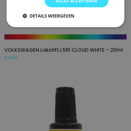
ALLES ACCEPTEREN
DETAILS WEERGEVEN
VOLKSWAGEN Lakstift L581 CLOUD WHITE – 20ml
€
16,50