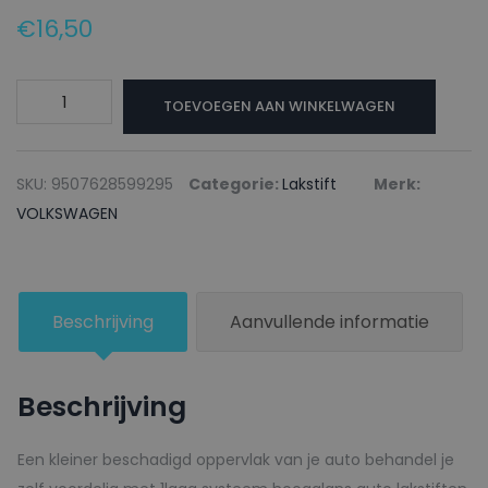
€
16,50
VOLKSWAGEN
TOEVOEGEN AAN WINKELWAGEN
Lakstift
LK5Z
HELLBLAU
SKU:
9507628599295
Categorie:
Lakstift
Merk:
-
VOLKSWAGEN
20ml
aantal
Beschrijving
Aanvullende informatie
Beschrijving
Een kleiner beschadigd oppervlak van je auto behandel je