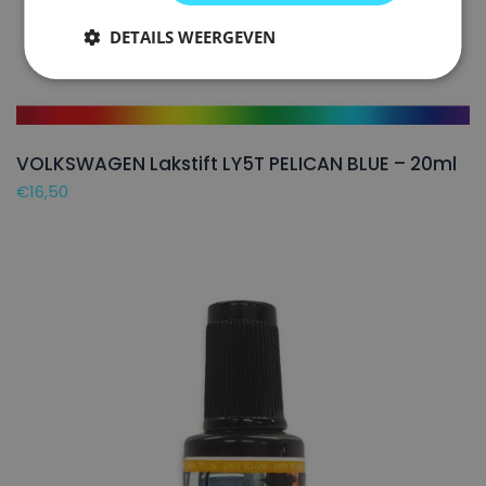
DETAILS WEERGEVEN
VOLKSWAGEN Lakstift LY5T PELICAN BLUE – 20ml
€
16,50