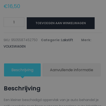
€
16,50
VOLKSWAGEN
TOEVOEGEN AAN WINKELWAGEN
Lakstift
LK1A
LAGOSGELB
SKU:
9505587452750
Categorie:
Lakstift
Merk:
-
VOLKSWAGEN
20ml
aantal
Beschrijving
Aanvullende informatie
Beschrijving
Een kleiner beschadigd oppervlak van je auto behandel je