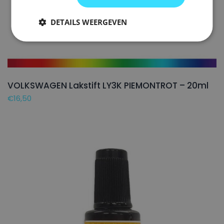
DETAILS WEERGEVEN
VOLKSWAGEN Lakstift LY3K PIEMONTROT – 20ml
€
16,50