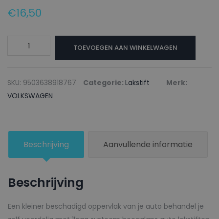
€
16,50
VOLKSWAGEN
TOEVOEGEN AAN WINKELWAGEN
Lakstift
LH6Z
BAMBUSGARDEN
SKU:
9503638918767
Categorie:
Lakstift
Merk:
GREEN
VOLKSWAGEN
-
20ml
aantal
Beschrijving
Aanvullende informatie
Beschrijving
Een kleiner beschadigd oppervlak van je auto behandel je