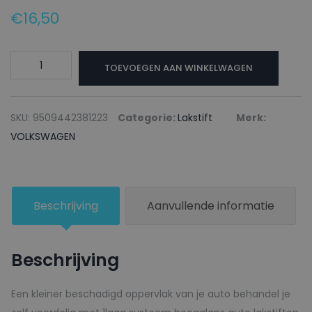
€
16,50
VOLKSWAGEN
TOEVOEGEN AAN WINKELWAGEN
Lakstift
LG9U
ANTHRAZIT
SKU:
9509442381223
Categorie:
Lakstift
Merk:
-
VOLKSWAGEN
20ml
aantal
Beschrijving
Aanvullende informatie
Beschrijving
Een kleiner beschadigd oppervlak van je auto behandel je