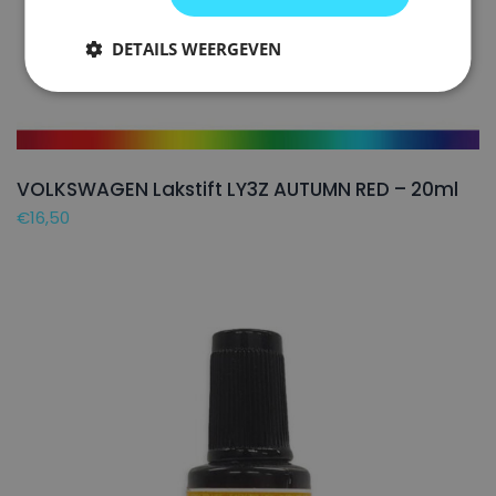
DETAILS WEERGEVEN
VOLKSWAGEN Lakstift LY3Z AUTUMN RED – 20ml
€
16,50