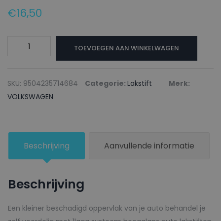
€
16,50
VOLKSWAGEN
TOEVOEGEN AAN WINKELWAGEN
Lakstift
LE3P
RED
SKU:
9504235714684
Categorie:
Lakstift
Merk:
-
VOLKSWAGEN
20ml
aantal
Beschrijving
Aanvullende informatie
Beschrijving
Een kleiner beschadigd oppervlak van je auto behandel je