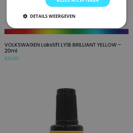
ALLES ACCEPTEREN
DETAILS WEERGEVEN
VOLKSWAGEN Lakstift LY1B BRILLIANT YELLOW –
20ml
€
16,50