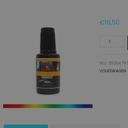
€
16,50
VOLKSWAGE
Lakstift
LD6Y
TOPASGRUEN
SKU:
95054763
-
VOLKSWAGEN
20ml
aantal