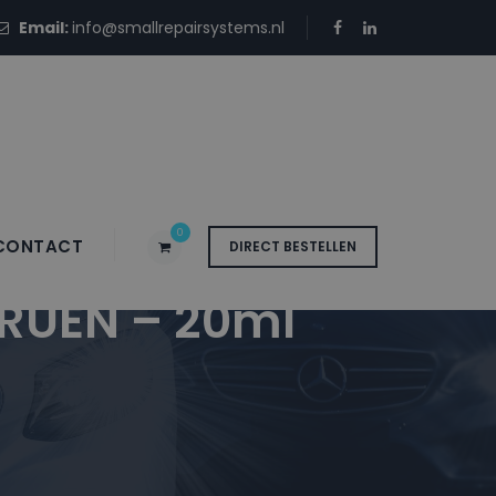
Email:
info@smallrepairsystems.nl
0
CONTACT
DIRECT BESTELLEN
RUEN – 20ml