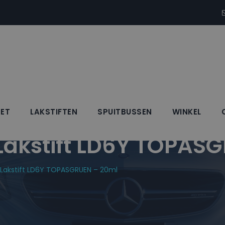
SET
LAKSTIFTEN
SPUITBUSSEN
WINKEL
kstift LD6Y TOPASG
akstift LD6Y TOPASGRUEN – 20ml