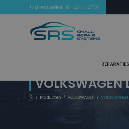
Direct bellen:
06 - 20 44 27 54
REPARATIE
VOLKSWAGEN La
/
Producten
/
VOLKSWAGEN
/
VOLKSWAGEN L