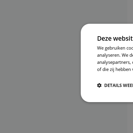
Deze websit
We gebruiken coo
analyseren. We de
analysepartners,
of die zij hebbe
DETAILS WE