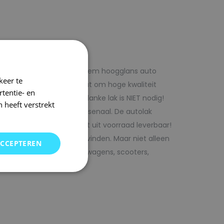
f voordelig met 1laag systeem hoogglans auto
keer te
iste adres wanneer het gaat om hoge kwaliteit
tentie- en
ijk te verwerken. Extra blanke lak is NIET nodig!
 heeft verstrekt
rencombinaties in ons arsenaal. De autolak
ofessionele verf. Direct uit voorraad leverbaar!
oor uw auto bij SRS kunt vinden. Maar niet alleen
ACCEPTEREN
j ons terecht voor bedrijfswagens, scooters,