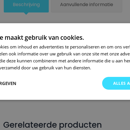
Beschrijving
Aanvullende informatie
Beschrijving
e maakt gebruik van cookies.
Een kleiner beschadigd oppervlak van je auto behandel je zel
kies om inhoud en advertenties te personaliseren en om ons ver
lakstiften van Small Repair Systems. Bij SRS bent u aan het ju
len ook informatie over uw gebruik van onze site met onze adver
auto lakstiften. Onze auto lakstiften zijn snel drogend en makkel
 die deze kunnen combineren met andere informatie die u aan hen
Wij hebben een gigantisch assortiment met oneindig veel kleu
n verzameld door uw gebruik van hun diensten.
wordt op kleurcode of kleurnaam gemaakt en is afgevuld met pr
Om deze reden garanderen wij dat u altijd de gewenste kleur v
ERGEVEN
ALLES 
voor auto’s.. Met onze A-kwaliteit auto lakstiften kunt u ook bi
brommers, motors of oldtimers!
Gerelateerde producten