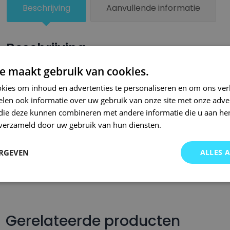
Beschrijving
Aanvullende informatie
Beschrijving
e maakt gebruik van cookies.
Een kleiner beschadigd oppervlak van je auto behandel je zel
lakstiften van Small Repair Systems. Bij SRS bent u aan het ju
kies om inhoud en advertenties te personaliseren en om ons ver
len ook informatie over uw gebruik van onze site met onze adver
auto lakstiften. Onze auto lakstiften zijn snel drogend en makkel
 die deze kunnen combineren met andere informatie die u aan hen
Wij hebben een gigantisch assortiment met oneindig veel kleu
n verzameld door uw gebruik van hun diensten.
wordt op kleurcode of kleurnaam gemaakt en is afgevuld met pr
Om deze reden garanderen wij dat u altijd de gewenste kleur v
ERGEVEN
ALLES 
voor auto’s.. Met onze A-kwaliteit auto lakstiften kunt u ook bi
brommers, motors of oldtimers!
Gerelateerde producten