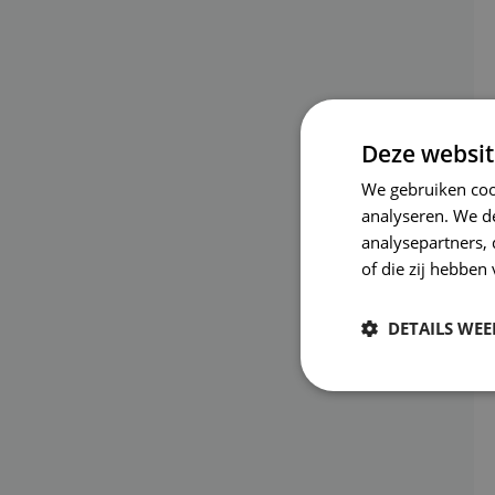
Deze websit
We gebruiken coo
analyseren. We de
analysepartners,
of die zij hebbe
DETAILS WE