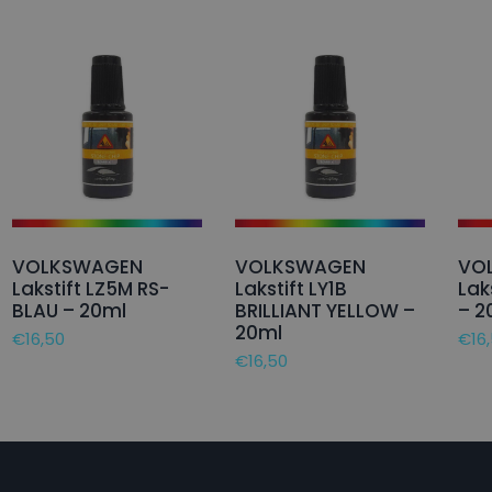
VOLKSWAGEN
VOLKSWAGEN
VO
Lakstift LZ5M RS-
Lakstift LY1B
Lak
BLAU – 20ml
BRILLIANT YELLOW –
– 2
20ml
€
16,50
€
16
€
16,50