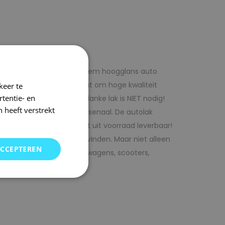
f voordelig met 1laag systeem hoogglans auto
iste adres wanneer het gaat om hoge kwaliteit
keer te
tentie- en
ijk te verwerken. Extra blanke lak is NIET nodig!
 heeft verstrekt
rencombinaties in ons arsenaal. De autolak
ofessionele verf. Direct uit voorraad leverbaar!
oor uw auto bij SRS kunt vinden. Maar niet alleen
ACCEPTEREN
j ons terecht voor bedrijfswagens, scooters,