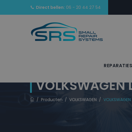
Direct bellen:
06 - 20 44 27 54
REPARATIE
VOLKSWAGEN La
/
Producten
/
VOLKSWAGEN
/
VOLKSWAGEN La