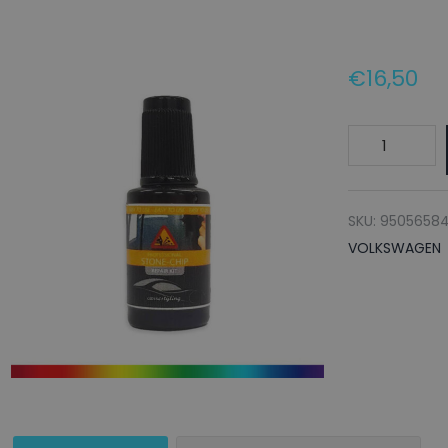
€
16,50
VOLKSWAGE
Lakstift
LC5X
INK
SKU:
9505658
BLUE
VOLKSWAGEN
-
20ml
aantal