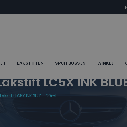
SET
LAKSTIFTEN
SPUITBUSSEN
WINKEL
kstift LC5X INK BLU
kstift LC5X INK BLUE – 20ml