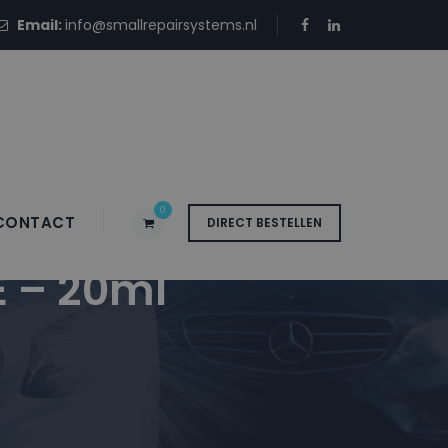
Email:
info@smallrepairsystems.nl
0
CONTACT
DIRECT BESTELLEN
E – 20ml