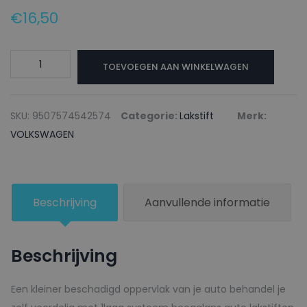
€
16,50
VOLKSWAGEN
TOEVOEGEN AAN WINKELWAGEN
Lakstift
LA1W
STORMBEIGE
SKU:
9507574542574
Categorie:
Lakstift
Merk:
-
VOLKSWAGEN
20ml
aantal
Beschrijving
Aanvullende informatie
Beschrijving
Een kleiner beschadigd oppervlak van je auto behandel je