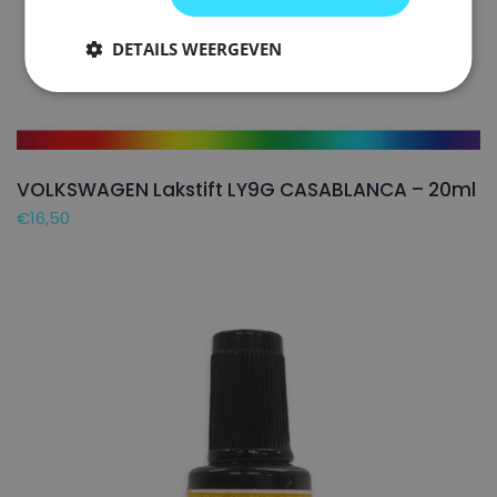
DETAILS WEERGEVEN
VOLKSWAGEN Lakstift LY9G CASABLANCA – 20ml
€
16,50