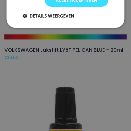
ALLES ACCEPTEREN
DETAILS WEERGEVEN
VOLKSWAGEN Lakstift LY5T PELICAN BLUE – 20ml
€
16,50