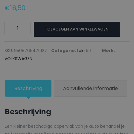
€
16,50
VOLKSWAGEN
TOEVOEGEN AAN WINKELWAGEN
Lakstift
615
ASCOT
SKU:
9508769475127
Categorie:
Lakstift
Merk:
GREEN
VOLKSWAGEN
-
20ml
aantal
Beschrijving
Aanvullende informatie
Beschrijving
Een kleiner beschadigd oppervlak van je auto behandel je