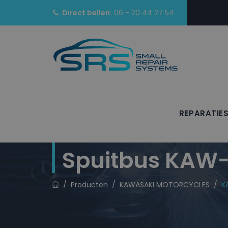
Direct bellen:
06 - 20 44 27 54
REPARATIE
KAWASAKI MOTO
Spuitbus KAW-
/
Producten
/
KAWASAKI MOTORCYCLES
/
K