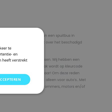
lf voordelig met autolak in een spuitbus in
 op voorhand de blanke lak over het beschadigd
keer te
tentie- en
kwaliteit autolak spuitbussen. Wij hebben een
 heeft verstrekt
in ons arsenaal. De autolak wordt op kleurcode
Direct uit voorraad leverbaar! Om deze reden
ACCEPTEREN
SRS kunt vinden. Maar niet alleen voor auto’s.. Met
bedrijfswagens, scooters, brommers, motors en/of