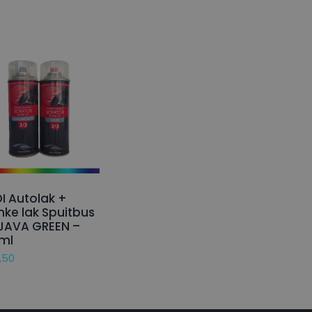
I Autolak +
nke lak Spuitbus
JAVA GREEN –
ml
,50