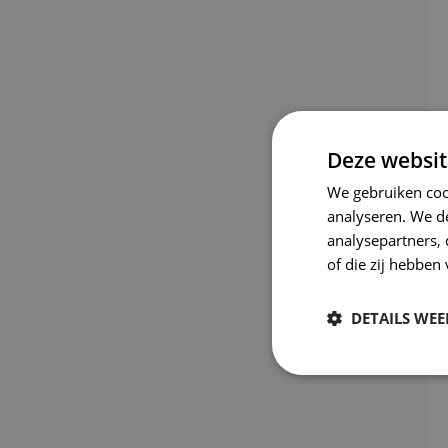
Deze websit
We gebruiken coo
analyseren. We de
analysepartners,
of die zij hebbe
DETAILS WE