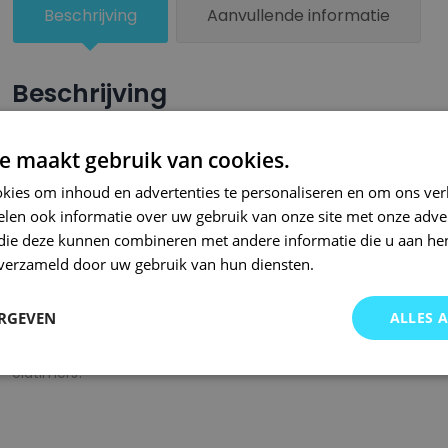
aantal
Beschrijving
Aanvullende informatie
Beschrijving
Een groter beschadigd oppervlak van je auto behandel je nu ze
e maakt gebruik van cookies.
combinatie met blanke lak van Small Repair Systems. U dient
kies om inhoud en advertenties te personaliseren en om ons ver
oppervlak te spuiten zodat de kleurlak beter hecht.
len ook informatie over uw gebruik van onze site met onze adver
Bij SRS bent u aan het juiste adres wanneer het gaat om hoge 
 die deze kunnen combineren met andere informatie die u aan hen
n verzameld door uw gebruik van hun diensten.
gigantisch assortiment met oneindig veel kleurencombinaties 
of kleurnaam gemaakt en is afgevuld met professionele verf. 
ERGEVEN
ALLES 
garanderen wij dat u altijd de gewenste kleur voor uw auto bij 
onze A-kwaliteit spuitbussen kunt u bij ons ook terecht voor 
oldtimers!