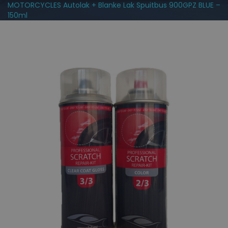
MOTORCYCLES Autolak + Blanke Lak Spuitbus 900GPZ BLUE –
150ml