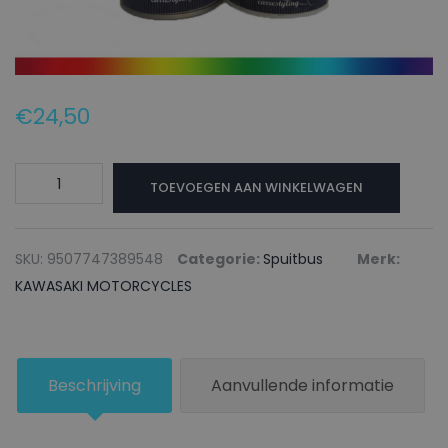
€
24,50
KAWASAKI
TOEVOEGEN AAN WINKELWAGEN
MOTORCYCLES
Autolak
+
SKU:
9507747389548
Categorie:
Spuitbus
Merk:
Blanke
KAWASAKI MOTORCYCLES
lak
Spuitbus
900GPZ
Beschrijving
Aanvullende informatie
BLUE
-
150ml