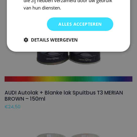
die zij hebben verzameld door uw gebruik
van hun diensten.
ALLES ACCEPTEREN
DETAILS WEERGEVEN
AUDI Autolak + Blanke lak Spuitbus T3 MERIAN
BROWN – 150ml
€
24,50