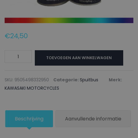
€
24,50
KAWASAKI
TOEVOEGEN AAN WINKELWAGEN
MOTORCYCLES
Autolak
+
SKU:
9505498332950
Categorie:
Spuitbus
Merk:
Blanke
KAWASAKI MOTORCYCLES
lak
Spuitbus
8N
Beschrijving
Aanvullende informatie
CANDY
LIME
GREEN