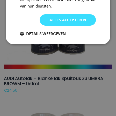
van hun diensten.
ALLES ACCEPTEREN
DETAILS WEERGEVEN
AUDI Autolak + Blanke lak Spuitbus Z3 UMBRA
BROWM – 150ml
€
24,50