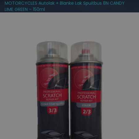
MOTORCYCLES Autolak + Blanke Lak Spuitbus 8N CANDY
LIME GREEN – 150ml