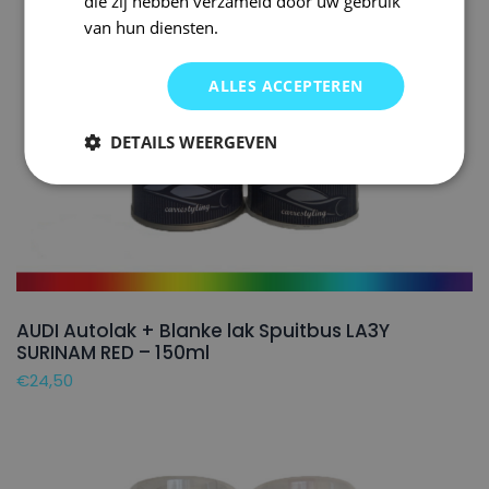
die zij hebben verzameld door uw gebruik
van hun diensten.
ALLES ACCEPTEREN
DETAILS WEERGEVEN
AUDI Autolak + Blanke lak Spuitbus LA3Y
SURINAM RED – 150ml
€
24,50