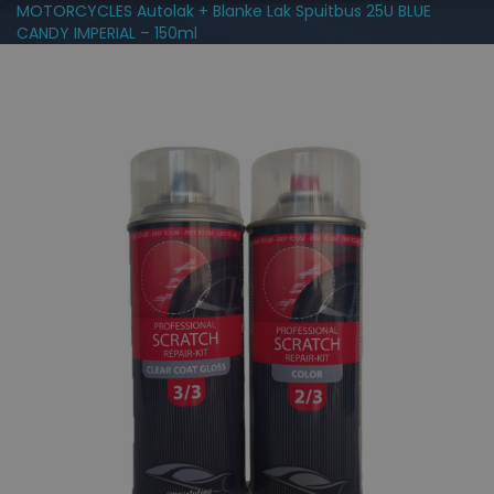
MOTORCYCLES Autolak + Blanke Lak Spuitbus 25U BLUE
CANDY IMPERIAL – 150ml