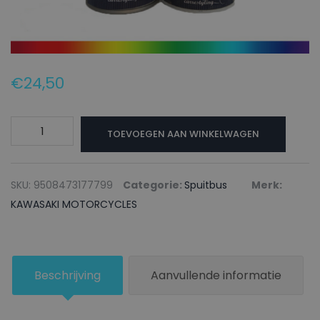
€
24,50
KAWASAKI
TOEVOEGEN AAN WINKELWAGEN
MOTORCYCLES
Autolak
+
SKU:
9508473177799
Categorie:
Spuitbus
Merk:
Blanke
KAWASAKI MOTORCYCLES
lak
Spuitbus
25U
Beschrijving
Aanvullende informatie
BLUE
CANDY
IMPERIAL