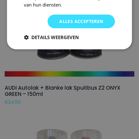
van hun diensten.
ALLES ACCEPTEREN
DETAILS WEERGEVEN
AUDI Autolak + Blanke lak Spuitbus Z2 ONYX
GREEN – 150ml
€
24,50