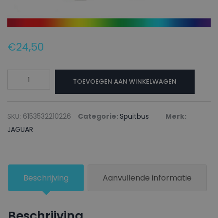
€
24,50
JAGUAR
TOEVOEGEN AAN WINKELWAGEN
Autolak
+
Blanke
SKU:
6153532210226
Categorie:
Spuitbus
Merk:
lak
JAGUAR
Spuitbus
802
MAHOGANY
Beschrijving
Aanvullende informatie
(BROWN
BRONZE)
-
Beschrijving