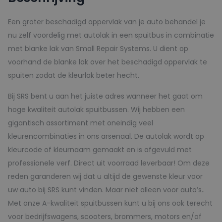
150ml
aantal
Een groter beschadigd oppervlak van je auto behandel je
nu zelf voordelig met autolak in een spuitbus in combinatie
met blanke lak van Small Repair Systems. U dient op
voorhand de blanke lak over het beschadigd oppervlak te
spuiten zodat de kleurlak beter hecht.
Bij SRS bent u aan het juiste adres wanneer het gaat om
hoge kwaliteit autolak spuitbussen. Wij hebben een
gigantisch assortiment met oneindig veel
kleurencombinaties in ons arsenaal. De autolak wordt op
kleurcode of kleurnaam gemaakt en is afgevuld met
professionele verf. Direct uit voorraad leverbaar! Om deze
reden garanderen wij dat u altijd de gewenste kleur voor
uw auto bij SRS kunt vinden. Maar niet alleen voor auto’s..
Met onze A-kwaliteit spuitbussen kunt u bij ons ook terecht
voor bedrijfswagens, scooters, brommers, motors en/of