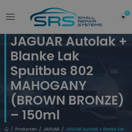
0
JAGUAR Autolak +
Blanke Lak
Spuitbus 802
MAHOGANY
(BROWN BRONZE)
– 150ml
/
Producten
/
JAGUAR
/
JAGUAR Autolak + Blanke Lak