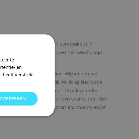
lf voordelig met autolak in een spuitbus in
 op voorhand de blanke lak over het beschadigd
keer te
tentie- en
kwaliteit autolak spuitbussen. Wij hebben een
 heeft verstrekt
in ons arsenaal. De autolak wordt op kleurcode
Direct uit voorraad leverbaar! Om deze reden
ACCEPTEREN
SRS kunt vinden. Maar niet alleen voor auto’s.. Met
bedrijfswagens, scooters, brommers, motors en/of