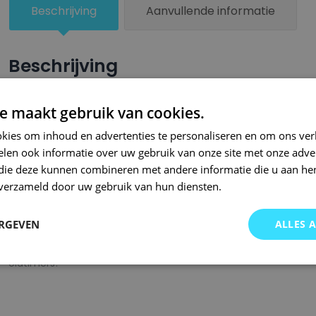
Beschrijving
Aanvullende informatie
Beschrijving
Een groter beschadigd oppervlak van je auto behandel je nu ze
e maakt gebruik van cookies.
combinatie met blanke lak van Small Repair Systems. U dient
kies om inhoud en advertenties te personaliseren en om ons ver
oppervlak te spuiten zodat de kleurlak beter hecht.
len ook informatie over uw gebruik van onze site met onze adver
Bij SRS bent u aan het juiste adres wanneer het gaat om hoge 
 die deze kunnen combineren met andere informatie die u aan hen
n verzameld door uw gebruik van hun diensten.
gigantisch assortiment met oneindig veel kleurencombinaties 
of kleurnaam gemaakt en is afgevuld met professionele verf. 
ERGEVEN
ALLES 
garanderen wij dat u altijd de gewenste kleur voor uw auto bij 
onze A-kwaliteit spuitbussen kunt u bij ons ook terecht voor 
oldtimers!