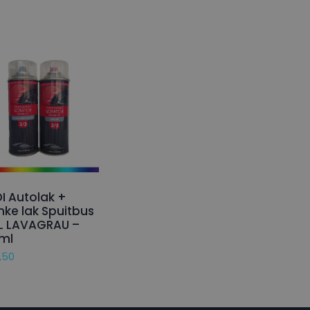
I Autolak +
nke lak Spuitbus
L LAVAGRAU –
ml
,50