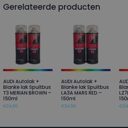
Gerelateerde producten
AUDI Autolak +
AUDI Autolak +
AUD
Blanke lak Spuitbus
Blanke lak Spuitbus
Bla
T3 MERIAN BROWN –
LA3A MARS RED –
LZ7
150ml
150ml
150
€
24,50
€
24,50
€
24