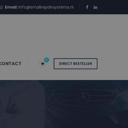
Email:
info@smallrepairsystems.nl
0
CONTACT
DIRECT BESTELLEN
bus 212