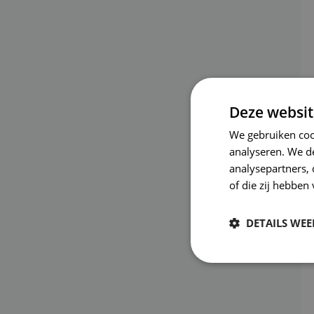
Deze websit
We gebruiken coo
analyseren. We de
analysepartners,
of die zij hebbe
DETAILS WE