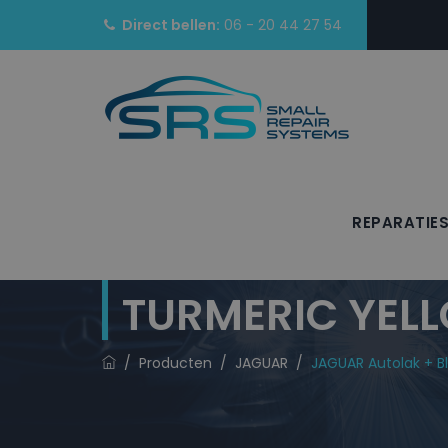
Direct bellen:
06 - 20 44 27 54
REPARATIE
JAGUAR Autolak
TURMERIC YELL
/
Producten
/
JAGUAR
/
JAGUAR Autolak + B