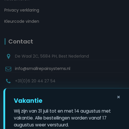
Privacy verklaring
Kleurcode vinden
Contact
De Waal 2C, 5684 PH, Best Nederland
info@smallrepairsystems.nl
+31(0)6 20 44 27 54
×
Vakantie
Copyright © 2022
Wij zijn van 31 juli tot en met 14 augustus met
Small Repair Systems
. All rights reserved.
vakantie. Alle bestellingen worden vanaf 17
Ontwikkeld door WEBZIES
augustus weer verstuurd.