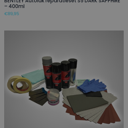
BENTLEY Autolak reparatieset S5 DARK SAPPHIRE
– 400ml
€
89,95