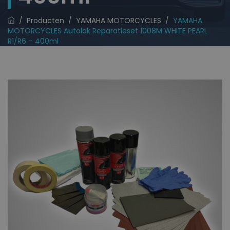
/
Producten
/
YAMAHA MOTORCYCLES
/
YAMAHA
MOTORCYCLES Autolak Reparatieset 1008M WHITE PEARL
R1/R6 – 400ml