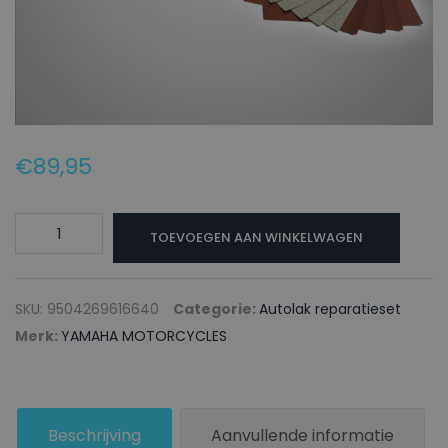
€
89,95
YAMAHA
TOEVOEGEN AAN WINKELWAGEN
MOTORCYCLES
Autolak
reparatieset
SKU:
9504269616640
Categorie:
Autolak reparatieset
1008M
Merk:
YAMAHA MOTORCYCLES
WHITE
PEARL
R1/R6
Beschrijving
Aanvullende informatie
-