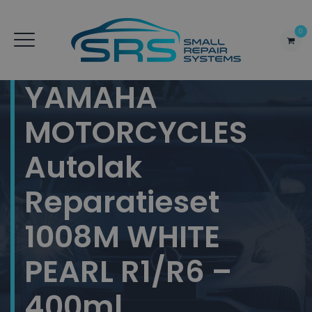
0
YAMAHA
MOTORCYCLES
Autolak
Reparatieset
1008M WHITE
PEARL R1/R6 –
400ml