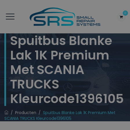
0
Spuitbus Blanke
Lak 1K Premium
Met SCANIA
TRUCKS
Kleurcode1396105
/
Producten
/
Spuitbus Blanke Lak 1K Premium Met
SCANIA TRUCKS Kleurcode1396105