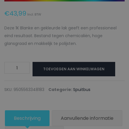
€
43,99
Incl. BTW
Deze 1K Blanke en gekleurde lak geeft een professioneel
eind resultaat. Bestand tegen chemicaliën, hoge
glansgraad en makkelijk te polijsten.
Spuitbus
TOEVOEGEN AAN WINKELWAGEN
blanke
lak
1K
SKU:
9505563348183
Categorie:
Spuitbus
Premium
met
SCANIA
Beschrijving
Aanvullende informatie
TRUCKS
Kleurcode1396105