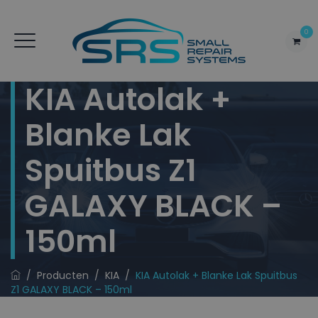
0
KIA Autolak +
Blanke Lak
Spuitbus Z1
GALAXY BLACK –
150ml
/
Producten
/
KIA
/
KIA Autolak + Blanke Lak Spuitbus
Z1 GALAXY BLACK – 150ml