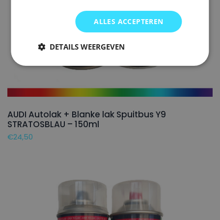
ALLES ACCEPTEREN
DETAILS WEERGEVEN
AUDI Autolak + Blanke lak Spuitbus Y9
STRATOSBLAU – 150ml
€
24,50