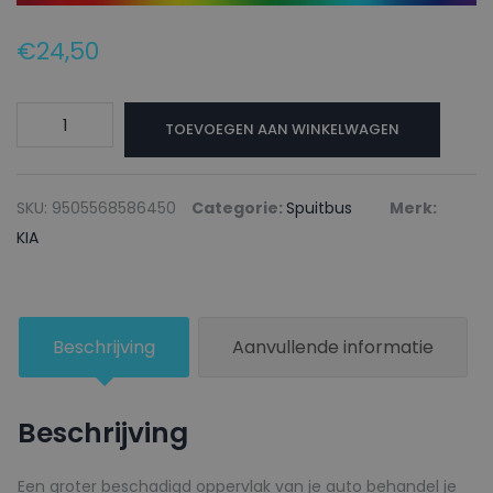
€
24,50
KIA
TOEVOEGEN AAN WINKELWAGEN
Autolak
+
Blanke
SKU:
9505568586450
Categorie:
Spuitbus
Merk:
lak
KIA
Spuitbus
Z1
GALAXY
Beschrijving
Aanvullende informatie
BLACK
-
150ml
Beschrijving
aantal
Een groter beschadigd oppervlak van je auto behandel je