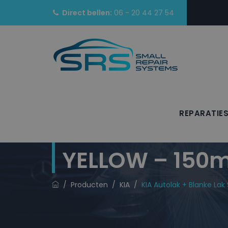
Direct bellen:
06 - 20 44 27 54
REPARATIE
KIA Autolak + 
YELLOW – 150m
/
Producten
/
KIA
/
KIA Autolak + Blanke La