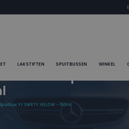
SET
LAKSTIFTEN
SPUITBUSSEN
WINKEL
Blanke Lak Spuitbus 
l
k Spuitbus YY SAFETY YELLOW – 150ml