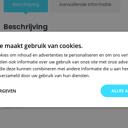
Beschrijving
Aanvullende informatie
Beschrijving
Een groter beschadigd oppervlak van je auto behandel je nu ze
e maakt gebruik van cookies.
combinatie met blanke lak van Small Repair Systems. U dient
kies om inhoud en advertenties te personaliseren en om ons ver
oppervlak te spuiten zodat de kleurlak beter hecht.
len ook informatie over uw gebruik van onze site met onze adver
Bij SRS bent u aan het juiste adres wanneer het gaat om hoge 
 die deze kunnen combineren met andere informatie die u aan hen
n verzameld door uw gebruik van hun diensten.
gigantisch assortiment met oneindig veel kleurencombinaties 
of kleurnaam gemaakt en is afgevuld met professionele verf. 
ERGEVEN
ALLES 
garanderen wij dat u altijd de gewenste kleur voor uw auto bij 
onze A-kwaliteit spuitbussen kunt u bij ons ook terecht voor 
oldtimers!