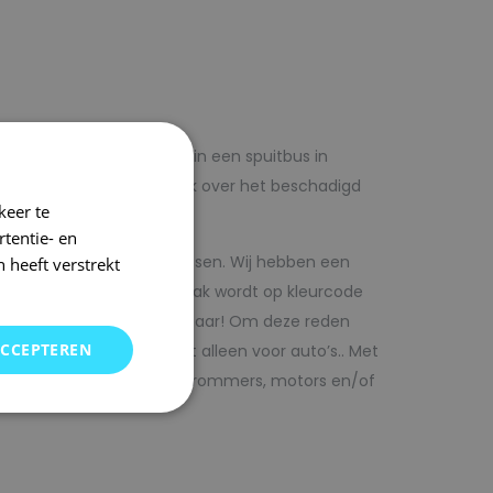
lf voordelig met autolak in een spuitbus in
 op voorhand de blanke lak over het beschadigd
keer te
tentie- en
kwaliteit autolak spuitbussen. Wij hebben een
 heeft verstrekt
in ons arsenaal. De autolak wordt op kleurcode
Direct uit voorraad leverbaar! Om deze reden
ACCEPTEREN
SRS kunt vinden. Maar niet alleen voor auto’s.. Met
bedrijfswagens, scooters, brommers, motors en/of