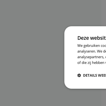
Deze websit
We gebruiken coo
analyseren. We de
analysepartners,
of die zij hebbe
DETAILS WE