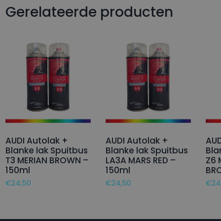
Gerelateerde producten
AUDI Autolak +
AUDI Autolak +
AUD
Blanke lak Spuitbus
Blanke lak Spuitbus
Bla
T3 MERIAN BROWN –
LA3A MARS RED –
Z6
150ml
150ml
BR
€
24,50
€
24,50
€
24