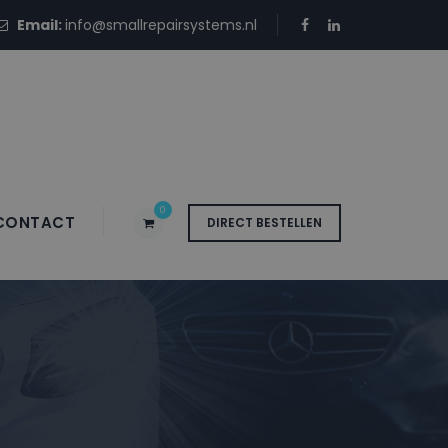
Email:
info@smallrepairsystems.nl
0
CONTACT
DIRECT BESTELLEN
YY SAFETY