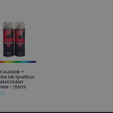
I Autolak +
nke lak Spuitbus
 MAHOGANY
OWN – 150ml
,50