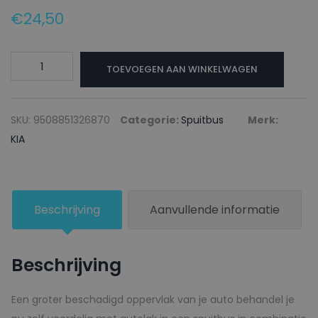
€
24,50
KIA
TOEVOEGEN AAN WINKELWAGEN
Autolak
+
Blanke
SKU:
9508851326870
Categorie:
Spuitbus
Merk:
lak
KIA
Spuitbus
XMK
KHAKI
Beschrijving
Aanvullende informatie
-
150ml
aantal
Beschrijving
Een groter beschadigd oppervlak van je auto behandel je