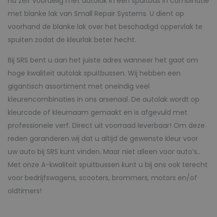
nu zelf voordelig met autolak in een spuitbus in combinatie
met blanke lak van Small Repair Systems. U dient op
voorhand de blanke lak over het beschadigd oppervlak te
spuiten zodat de kleurlak beter hecht.
Bij SRS bent u aan het juiste adres wanneer het gaat om
hoge kwaliteit autolak spuitbussen. Wij hebben een
gigantisch assortiment met oneindig veel
kleurencombinaties in ons arsenaal. De autolak wordt op
kleurcode of kleurnaam gemaakt en is afgevuld met
professionele verf. Direct uit voorraad leverbaar! Om deze
reden garanderen wij dat u altijd de gewenste kleur voor
uw auto bij SRS kunt vinden. Maar niet alleen voor auto’s..
Met onze A-kwaliteit spuitbussen kunt u bij ons ook terecht
voor bedrijfswagens, scooters, brommers, motors en/of
oldtimers!