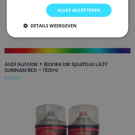
ALLES ACCEPTEREN
DETAILS WEERGEVEN
AUDI Autolak + Blanke lak Spuitbus LA3Y
SURINAM RED – 150ml
€
24,50