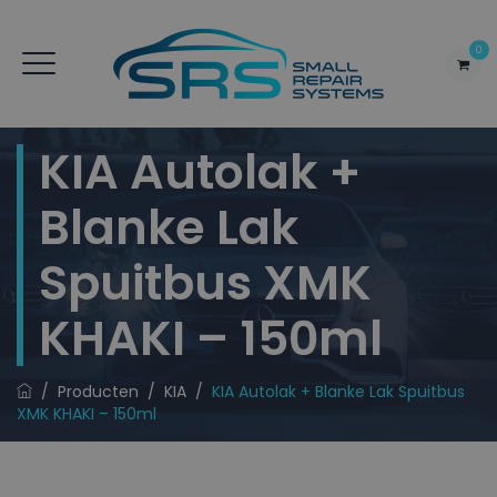
0
KIA Autolak +
Blanke Lak
Spuitbus XMK
KHAKI – 150ml
/
Producten
/
KIA
/
KIA Autolak + Blanke Lak Spuitbus
XMK KHAKI – 150ml