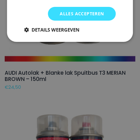
ALLES ACCEPTEREN
DETAILS WEERGEVEN
AUDI Autolak + Blanke lak Spuitbus T3 MERIAN
BROWN – 150ml
€
24,50