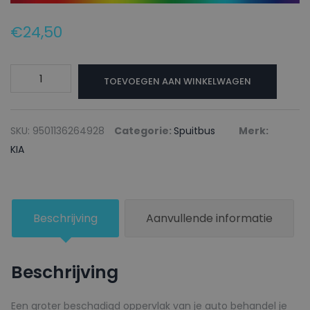
€
24,50
KIA
TOEVOEGEN AAN WINKELWAGEN
Autolak
+
Blanke
SKU:
9501136264928
Categorie:
Spuitbus
Merk:
lak
KIA
Spuitbus
WT461
CLEAR
Beschrijving
Aanvullende informatie
WHITE
-
150ml
Beschrijving
aantal
Een groter beschadigd oppervlak van je auto behandel je