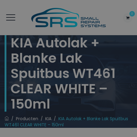
0
KIA Autolak +
Blanke Lak
Spuitbus WT461
CLEAR WHITE –
150ml
/
Producten
/
KIA
/
KIA Autolak + Blanke Lak Spuitbus
WT461 CLEAR WHITE – 150ml