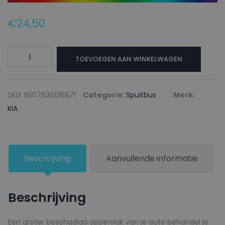
€
24,50
KIA
TOEVOEGEN AAN WINKELWAGEN
Autolak
+
Blanke
SKU:
9507636136871
Categorie:
Spuitbus
Merk:
lak
KIA
Spuitbus
WN
DARK
Beschrijving
Aanvullende informatie
NAVY
BLUE
-
Beschrijving
150ml
aantal
Een groter beschadigd oppervlak van je auto behandel je