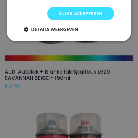
ALLES ACCEPTEREN
DETAILS WEERGEVEN
AUDI Autolak + Blanke lak Spuitbus L620
SAVANNAH BEIGE – 150ml
€
24,50