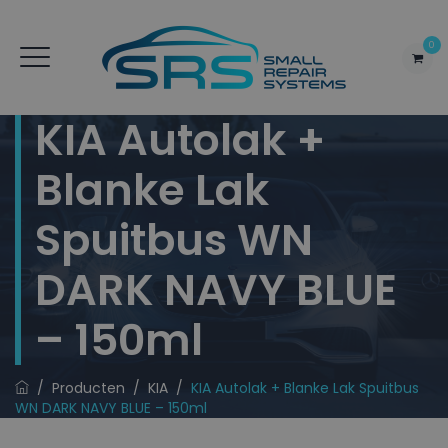
0
KIA Autolak +
Blanke Lak
Spuitbus WN
DARK NAVY BLUE
– 150ml
/
Producten
/
KIA
/
KIA Autolak + Blanke Lak Spuitbus
WN DARK NAVY BLUE – 150ml