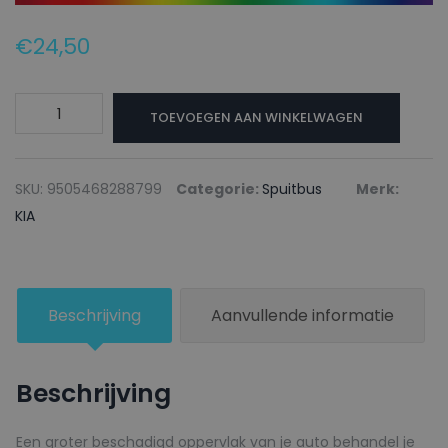
€
24,50
KIA
TOEVOEGEN AAN WINKELWAGEN
Autolak
+
Blanke
SKU:
9505468288799
Categorie:
Spuitbus
Merk:
lak
KIA
Spuitbus
WF
PEWTER
Beschrijving
Aanvullende informatie
GREY
-
150ml
Beschrijving
aantal
Een groter beschadigd oppervlak van je auto behandel je