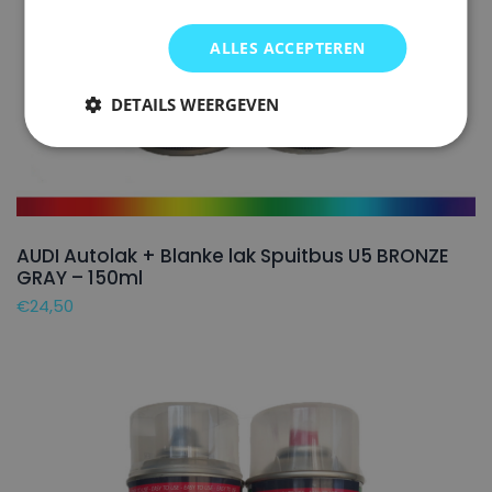
ALLES ACCEPTEREN
DETAILS WEERGEVEN
AUDI Autolak + Blanke lak Spuitbus U5 BRONZE
GRAY – 150ml
€
24,50