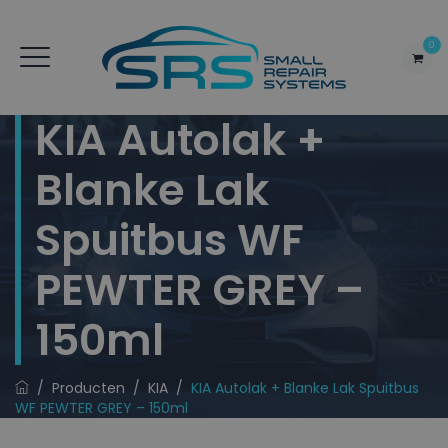
0
KIA Autolak +
Blanke Lak
Spuitbus WF
PEWTER GREY –
150ml
/
Producten
/
KIA
/
KIA Autolak + Blanke Lak Spuitbus
WF PEWTER GREY – 150ml