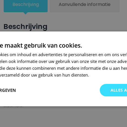
Beschrijving
Aanvullende informatie
Beschrijving
Een groter beschadigd oppervlak van je auto behandel je nu ze
e maakt gebruik van cookies.
combinatie met blanke lak van Small Repair Systems. U dient
kies om inhoud en advertenties te personaliseren en om ons ver
oppervlak te spuiten zodat de kleurlak beter hecht.
len ook informatie over uw gebruik van onze site met onze adver
Bij SRS bent u aan het juiste adres wanneer het gaat om hoge 
 die deze kunnen combineren met andere informatie die u aan hen
n verzameld door uw gebruik van hun diensten.
gigantisch assortiment met oneindig veel kleurencombinaties 
of kleurnaam gemaakt en is afgevuld met professionele verf. 
ERGEVEN
ALLES 
garanderen wij dat u altijd de gewenste kleur voor uw auto bij 
onze A-kwaliteit spuitbussen kunt u bij ons ook terecht voor 
oldtimers!