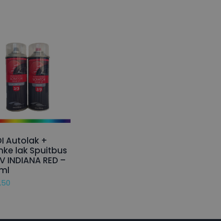
I Autolak +
nke lak Spuitbus
V INDIANA RED –
ml
,50