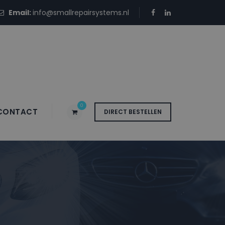
Email:
info@smallrepairsystems.nl
0
CONTACT
DIRECT BESTELLEN
VR SOLID RED –