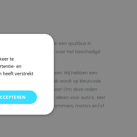
lf voordelig met autolak in een spuitbus in
 op voorhand de blanke lak over het beschadigd
keer te
tentie- en
kwaliteit autolak spuitbussen. Wij hebben een
 heeft verstrekt
in ons arsenaal. De autolak wordt op kleurcode
Direct uit voorraad leverbaar! Om deze reden
ACCEPTEREN
SRS kunt vinden. Maar niet alleen voor auto’s.. Met
bedrijfswagens, scooters, brommers, motors en/of