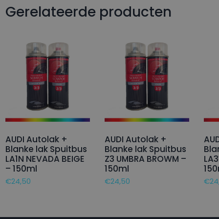
Gerelateerde producten
AUDI Autolak +
AUDI Autolak +
AUD
Blanke lak Spuitbus
Blanke lak Spuitbus
Bla
LA1N NEVADA BEIGE
Z3 UMBRA BROWM –
LA3
– 150ml
150ml
150
€
24,50
€
24,50
€
24