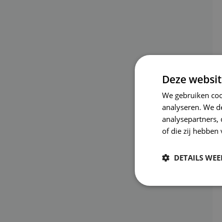
Deze websit
We gebruiken coo
analyseren. We de
analysepartners,
of die zij hebbe
DETAILS WE