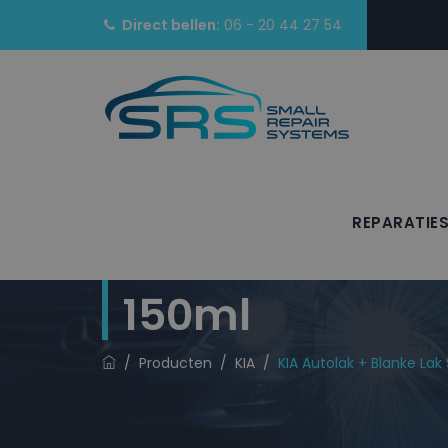
Direct bellen:
06 - 20 44 27 54
REPARATIE
KIA Autolak + 
150ml
/
Producten
/
KIA
/
KIA Autolak + Blanke Lak