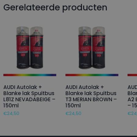
Gerelateerde producten
AUDI Autolak +
AUDI Autolak +
AUD
Blanke lak Spuitbus
Blanke lak Spuitbus
Bla
L81Z NEVADABEIGE –
T3 MERIAN BROWN –
A2 
150ml
150ml
– 1
€
24,50
€
24,50
€
24