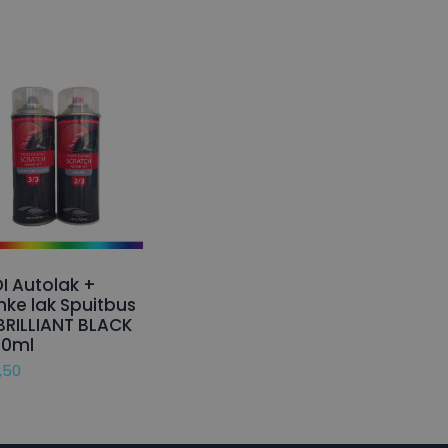
I Autolak +
nke lak Spuitbus
BRILLIANT BLACK
50ml
,50