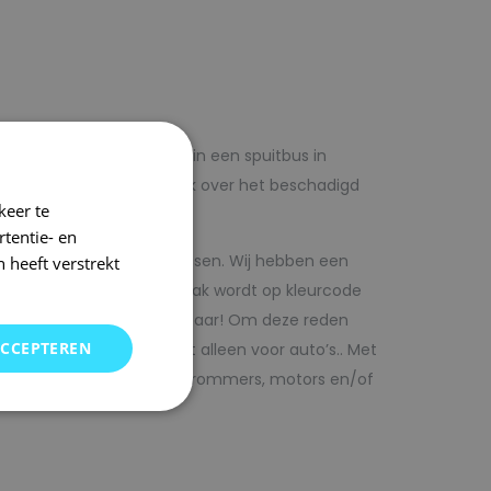
lf voordelig met autolak in een spuitbus in
 op voorhand de blanke lak over het beschadigd
keer te
tentie- en
kwaliteit autolak spuitbussen. Wij hebben een
 heeft verstrekt
in ons arsenaal. De autolak wordt op kleurcode
Direct uit voorraad leverbaar! Om deze reden
ACCEPTEREN
SRS kunt vinden. Maar niet alleen voor auto’s.. Met
bedrijfswagens, scooters, brommers, motors en/of