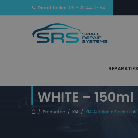
Direct bellen:
06 - 20 44 27 54
REPARATIE
KIA Autolak + 
WHITE – 150ml
/
Producten
/
KIA
/
KIA Autolak + Blanke La