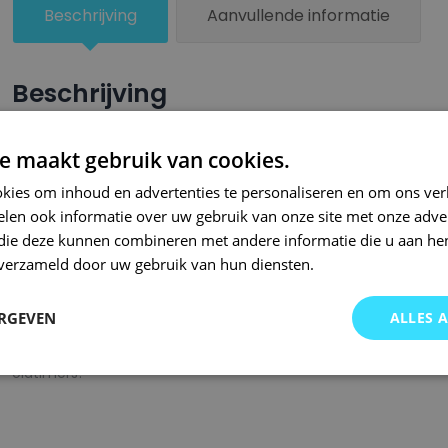
Beschrijving
Aanvullende informatie
Beschrijving
Een groter beschadigd oppervlak van je auto behandel je nu ze
e maakt gebruik van cookies.
combinatie met blanke lak van Small Repair Systems. U dient
kies om inhoud en advertenties te personaliseren en om ons ver
oppervlak te spuiten zodat de kleurlak beter hecht.
len ook informatie over uw gebruik van onze site met onze adver
Bij SRS bent u aan het juiste adres wanneer het gaat om hoge 
 die deze kunnen combineren met andere informatie die u aan hen
n verzameld door uw gebruik van hun diensten.
gigantisch assortiment met oneindig veel kleurencombinaties 
of kleurnaam gemaakt en is afgevuld met professionele verf. 
ERGEVEN
ALLES 
garanderen wij dat u altijd de gewenste kleur voor uw auto bij 
onze A-kwaliteit spuitbussen kunt u bij ons ook terecht voor 
oldtimers!