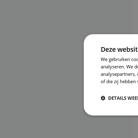
Deze websit
We gebruiken coo
analyseren. We de
analysepartners,
of die zij hebbe
DETAILS WE