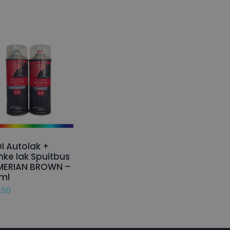
I Autolak +
nke lak Spuitbus
MERIAN BROWN –
ml
,50