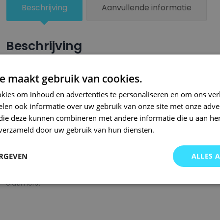
Beschrijving
Aanvullende informatie
Beschrijving
Een groter beschadigd oppervlak van je auto behandel je nu ze
e maakt gebruik van cookies.
combinatie met blanke lak van Small Repair Systems. U dient
kies om inhoud en advertenties te personaliseren en om ons ver
oppervlak te spuiten zodat de kleurlak beter hecht.
len ook informatie over uw gebruik van onze site met onze adver
Bij SRS bent u aan het juiste adres wanneer het gaat om hoge 
 die deze kunnen combineren met andere informatie die u aan hen
n verzameld door uw gebruik van hun diensten.
gigantisch assortiment met oneindig veel kleurencombinaties 
of kleurnaam gemaakt en is afgevuld met professionele verf. 
ERGEVEN
ALLES 
garanderen wij dat u altijd de gewenste kleur voor uw auto bij 
onze A-kwaliteit spuitbussen kunt u bij ons ook terecht voor 
oldtimers!