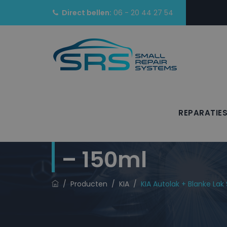
Direct bellen:
06 - 20 44 27 54
REPARATIE
KIA Autolak + 
– 150ml
/
Producten
/
KIA
/
KIA Autolak + Blanke Lak