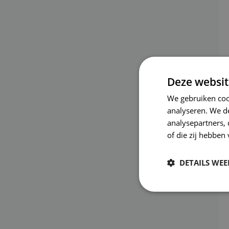
Deze websit
We gebruiken coo
analyseren. We de
analysepartners,
of die zij hebbe
DETAILS WE