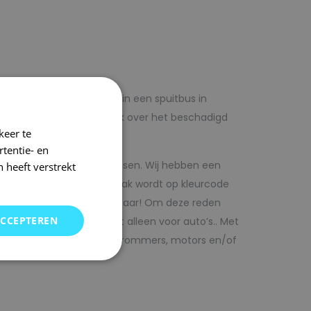
lf voordelig met autolak in een spuitbus in
 op voorhand de blanke lak over het beschadigd
keer te
tentie- en
kwaliteit autolak spuitbussen. Wij hebben een
 heeft verstrekt
in ons arsenaal. De autolak wordt op kleurcode
Direct uit voorraad leverbaar! Om deze reden
ACCEPTEREN
SRS kunt vinden. Maar niet alleen voor auto’s.. Met
bedrijfswagens, scooters, brommers, motors en/of