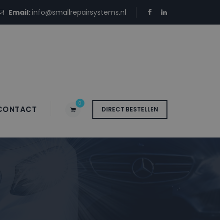
Email:
info@smallrepairsystems.nl
0
CONTACT
DIRECT BESTELLEN
 UB OXKIA WHITE