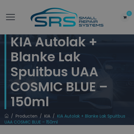
0
KIA Autolak +
Blanke Lak
Spuitbus UAA
COSMIC BLUE –
150ml
/
Producten
/
KIA
/
KIA Autolak + Blanke Lak Spuitbus
UAA COSMIC BLUE – 150ml