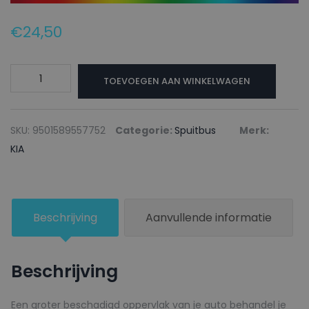
€
24,50
KIA
TOEVOEGEN AAN WINKELWAGEN
Autolak
+
Blanke
SKU:
9501589557752
Categorie:
Spuitbus
Merk:
lak
KIA
Spuitbus
UAA
COSMIC
Beschrijving
Aanvullende informatie
BLUE
-
150ml
Beschrijving
aantal
Een groter beschadigd oppervlak van je auto behandel je