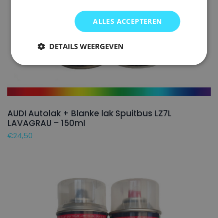
ALLES ACCEPTEREN
DETAILS WEERGEVEN
AUDI Autolak + Blanke lak Spuitbus LZ7L
LAVAGRAU – 150ml
€
24,50