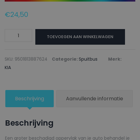
€
24,50
KIA
TOEVOEGEN AAN WINKELWAGEN
Autolak
+
Blanke
SKU:
9501813887624
Categorie:
Spuitbus
Merk:
lak
KIA
Spuitbus
TR3
REMINGTON
Beschrijving
Aanvullende informatie
RED
-
150ml
Beschrijving
aantal
Een groter beschadigd oppervlak van je auto behandel je