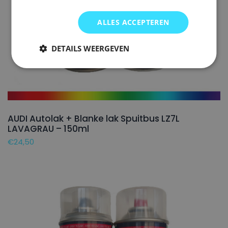
ALLES ACCEPTEREN
DETAILS WEERGEVEN
AUDI Autolak + Blanke lak Spuitbus LZ7L
LAVAGRAU – 150ml
€
24,50