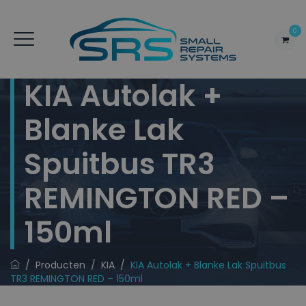
0
KIA Autolak +
Blanke Lak
Spuitbus TR3
REMINGTON RED –
150ml
/
Producten
/
KIA
/
KIA Autolak + Blanke Lak Spuitbus
TR3 REMINGTON RED – 150ml