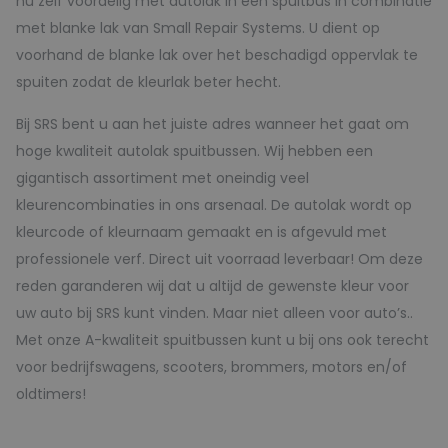
nu zelf voordelig met autolak in een spuitbus in combinatie
met blanke lak van Small Repair Systems. U dient op
voorhand de blanke lak over het beschadigd oppervlak te
spuiten zodat de kleurlak beter hecht.
Bij SRS bent u aan het juiste adres wanneer het gaat om
hoge kwaliteit autolak spuitbussen. Wij hebben een
gigantisch assortiment met oneindig veel
kleurencombinaties in ons arsenaal. De autolak wordt op
kleurcode of kleurnaam gemaakt en is afgevuld met
professionele verf. Direct uit voorraad leverbaar! Om deze
reden garanderen wij dat u altijd de gewenste kleur voor
uw auto bij SRS kunt vinden. Maar niet alleen voor auto’s..
Met onze A-kwaliteit spuitbussen kunt u bij ons ook terecht
voor bedrijfswagens, scooters, brommers, motors en/of
oldtimers!