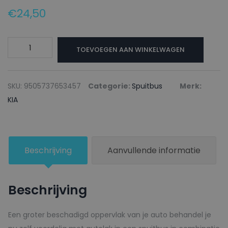
€
24,50
KIA
TOEVOEGEN AAN WINKELWAGEN
Autolak
+
Blanke
SKU:
9505737653457
Categorie:
Spuitbus
Merk:
lak
KIA
Spuitbus
SS
SUPER
Beschrijving
Aanvullende informatie
SILVER
-
150ml
Beschrijving
aantal
Een groter beschadigd oppervlak van je auto behandel je