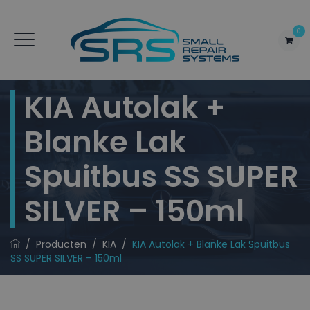
0
KIA Autolak +
Blanke Lak
Spuitbus SS SUPER
SILVER – 150ml
/
Producten
/
KIA
/
KIA Autolak + Blanke Lak Spuitbus
SS SUPER SILVER – 150ml