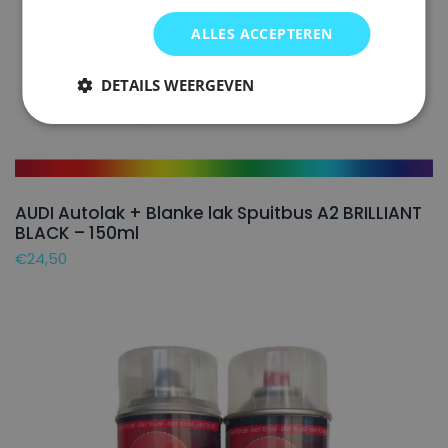
ALLES ACCEPTEREN
DETAILS WEERGEVEN
AUDI Autolak + Blanke lak Spuitbus A2 BRILLIANT
BLACK – 150ml
€
24,50