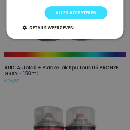
ALLES ACCEPTEREN
DETAILS WEERGEVEN
AUDI Autolak + Blanke lak Spuitbus U5 BRONZE
GRAY – 150ml
€
24,50