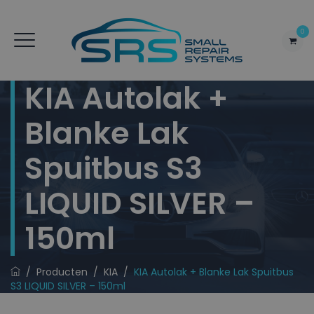
0
KIA Autolak +
Blanke Lak
Spuitbus S3
LIQUID SILVER –
150ml
/
Producten
/
KIA
/
KIA Autolak + Blanke Lak Spuitbus
S3 LIQUID SILVER – 150ml