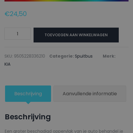
€
24,50
KIA
TOEVOEGEN AAN WINKELWAGEN
Autolak
+
Blanke
SKU:
9505228336210
Categorie:
Spuitbus
Merk:
lak
KIA
Spuitbus
S3
LIQUID
Beschrijving
Aanvullende informatie
SILVER
-
150ml
Beschrijving
aantal
Een groter beschadigd oppervlak van je auto behandel je