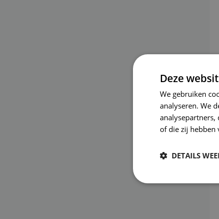
Deze websit
We gebruiken coo
analyseren. We de
analysepartners,
of die zij hebbe
DETAILS WE