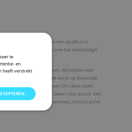
lf voordelig met autolak in een spuitbus in
 op voorhand de blanke lak over het beschadigd
keer te
tentie- en
kwaliteit autolak spuitbussen. Wij hebben een
 heeft verstrekt
in ons arsenaal. De autolak wordt op kleurcode
Direct uit voorraad leverbaar! Om deze reden
ACCEPTEREN
SRS kunt vinden. Maar niet alleen voor auto’s.. Met
bedrijfswagens, scooters, brommers, motors en/of