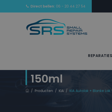
Direct bellen:
06 - 20 44 27 54
REPARATIE
KIA Autolak + 
150ml
/
Producten
/
KIA
/
KIA Autolak + Blanke Lak