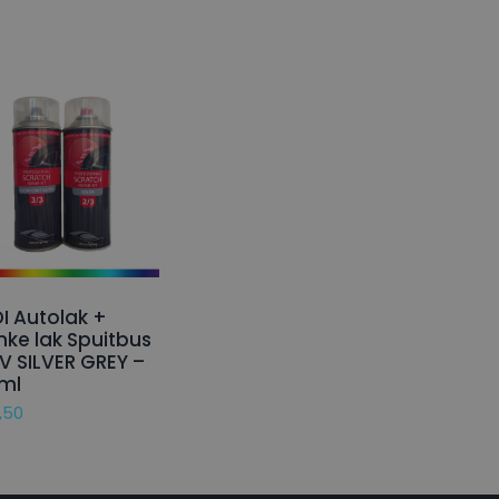
I Autolak +
nke lak Spuitbus
V SILVER GREY –
ml
,50