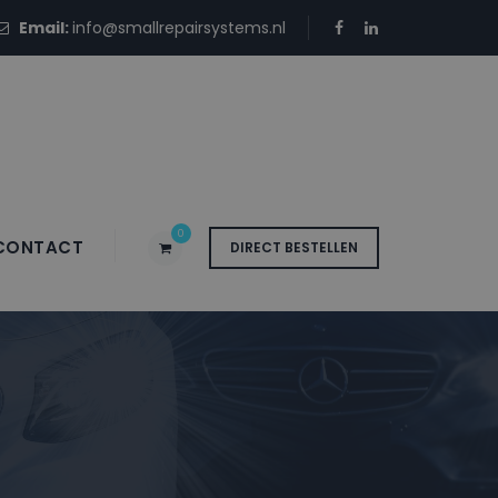
Email:
info@smallrepairsystems.nl
0
CONTACT
DIRECT BESTELLEN
S13 SAPPHIRE –