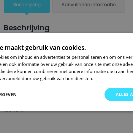
Beschrijving
Aanvullende informatie
Beschrijving
Een groter beschadigd oppervlak van je auto behandel je nu ze
e maakt gebruik van cookies.
combinatie met blanke lak van Small Repair Systems. U dient
kies om inhoud en advertenties te personaliseren en om ons ver
oppervlak te spuiten zodat de kleurlak beter hecht.
len ook informatie over uw gebruik van onze site met onze adver
Bij SRS bent u aan het juiste adres wanneer het gaat om hoge 
 die deze kunnen combineren met andere informatie die u aan hen
n verzameld door uw gebruik van hun diensten.
gigantisch assortiment met oneindig veel kleurencombinaties 
of kleurnaam gemaakt en is afgevuld met professionele verf. 
ERGEVEN
ALLES 
garanderen wij dat u altijd de gewenste kleur voor uw auto bij 
onze A-kwaliteit spuitbussen kunt u bij ons ook terecht voor 
oldtimers!