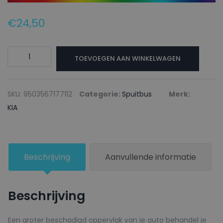
€
24,50
KIA
TOEVOEGEN AAN WINKELWAGEN
Autolak
+
Blanke
SKU:
9503567177112
Categorie:
Spuitbus
Merk:
lak
KIA
Spuitbus
RE4
MARCATO
Beschrijving
Aanvullende informatie
RED
-
150ml
Beschrijving
aantal
Een groter beschadigd oppervlak van je auto behandel je