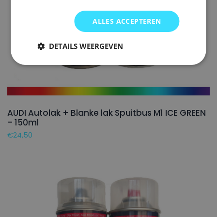
ALLES ACCEPTEREN
DETAILS WEERGEVEN
AUDI Autolak + Blanke lak Spuitbus M1 ICE GREEN
– 150ml
€
24,50