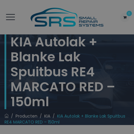
0
KIA Autolak +
Blanke Lak
Spuitbus RE4
MARCATO RED –
150ml
/
Producten
/
KIA
/
KIA Autolak + Blanke Lak Spuitbus
RE4 MARCATO RED – 150ml