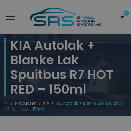
0
KIA Autolak +
Blanke Lak
Spuitbus R7 HOT
RED – 150ml
/
Producten
/
KIA
/
KIA Autolak + Blanke Lak Spuitbus
R7 HOT RED – 150ml