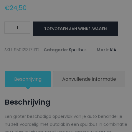
€
24,50
KIA
TOEVOEGEN AAN WINKELWAGEN
Autolak
+
Blanke
SKU:
9501213171132
Categorie:
Spuitbus
Merk:
KIA
lak
Spuitbus
R7
Beschrijving
Aanvullende informatie
HOT
RED
-
Beschrijving
150ml
aantal
Een groter beschadigd oppervlak van je auto behandel je
nu zelf voordelig met autolak in een spuitbus in combinatie