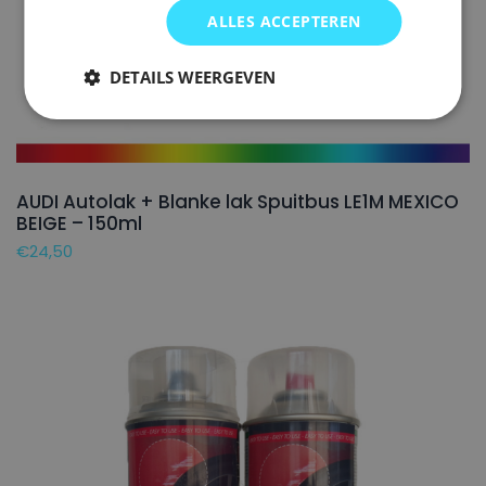
ALLES ACCEPTEREN
DETAILS WEERGEVEN
AUDI Autolak + Blanke lak Spuitbus LE1M MEXICO
BEIGE – 150ml
€
24,50