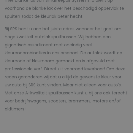
met blanke lak van Small Repair Systems. U dient op
voorhand de blanke lak over het beschadigd oppervlak te
spuiten zodat de kleurlak beter hecht.
Bij SRS bent u aan het juiste adres wanneer het gaat om
hoge kwaliteit autolak spuitbussen. Wij hebben een
gigantisch assortiment met oneindig veel
kleurencombinaties in ons arsenaal. De autolak wordt op
kleurcode of kleurnaam gemaakt en is afgevuld met
professionele verf. Direct uit voorraad leverbaar! Om deze
reden garanderen wij dat u altijd de gewenste kleur voor
uw auto bij SRS kunt vinden. Maar niet alleen voor auto’s..
Met onze A-kwaliteit spuitbussen kunt u bij ons ook terecht
voor bedrijfswagens, scooters, brommers, motors en/of
oldtimers!