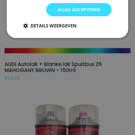
ALLES ACCEPTEREN
DETAILS WEERGEVEN
AUDI Autolak + Blanke lak Spuitbus Z6
MAHOGANY BROWN – 150ml
€
24,50