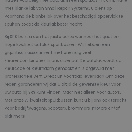
nu zelf voordelig met autolak in een spuitbus in combinatie
met blanke lak van Small Repair Systems. U dient op
voorhand de blanke lak over het beschadigd oppervlak te
spuiten zodat de kleurlak beter hecht.
Bij SRS bent u aan het juiste adres wanneer het gaat om
hoge kwaliteit autolak spuitbussen. Wij hebben een
gigantisch assortiment met oneindig veel
kleurencombinaties in ons arsenaal. De autolak wordt op
kleurcode of kleurnaam gemaakt en is afgevuld met
professionele verf. Direct uit voorraad leverbaar! Om deze
reden garanderen wij dat u altijd de gewenste kleur voor
uw auto bij SRS kunt vinden. Maar niet alleen voor auto’s..
Met onze A-kwaliteit spuitbussen kunt u bij ons ook terecht
voor bedrijfswagens, scooters, brommers, motors en/of
oldtimers!