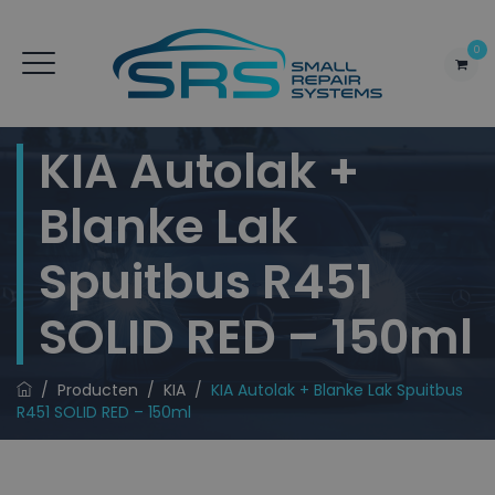
0
KIA Autolak +
Blanke Lak
Spuitbus R451
SOLID RED – 150ml
/
Producten
/
KIA
/
KIA Autolak + Blanke Lak Spuitbus
R451 SOLID RED – 150ml