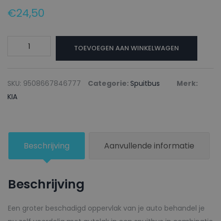
€
24,50
KIA
TOEVOEGEN AAN WINKELWAGEN
Autolak
+
Blanke
SKU:
9508667846777
Categorie:
Spuitbus
Merk:
lak
KIA
Spuitbus
R451
SOLID
Beschrijving
Aanvullende informatie
RED
-
150ml
Beschrijving
aantal
Een groter beschadigd oppervlak van je auto behandel je