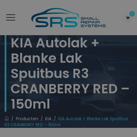
0
KIA Autolak +
Blanke Lak
Spuitbus R3
CRANBERRY RED –
150ml
/
Producten
/
KIA
/
KIA Autolak + Blanke Lak Spuitbus
R3 CRANBERRY RED – 150ml