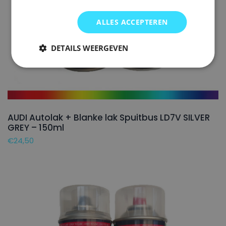
ALLES ACCEPTEREN
DETAILS WEERGEVEN
AUDI Autolak + Blanke lak Spuitbus LD7V SILVER
GREY – 150ml
€
24,50