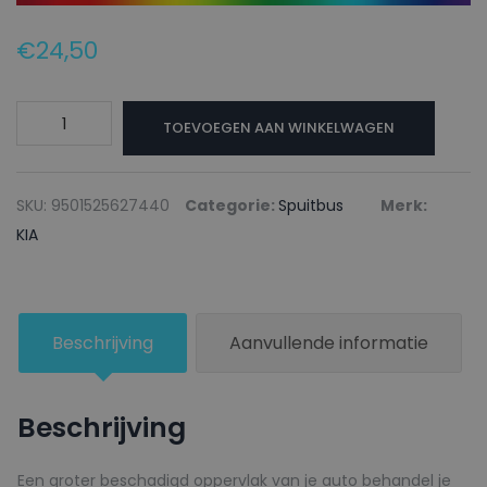
€
24,50
KIA
TOEVOEGEN AAN WINKELWAGEN
Autolak
+
Blanke
SKU:
9501525627440
Categorie:
Spuitbus
Merk:
lak
KIA
Spuitbus
R3
CRANBERRY
Beschrijving
Aanvullende informatie
RED
-
150ml
Beschrijving
aantal
Een groter beschadigd oppervlak van je auto behandel je