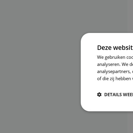
Deze websit
We gebruiken coo
analyseren. We de
analysepartners,
of die zij hebbe
DETAILS WE