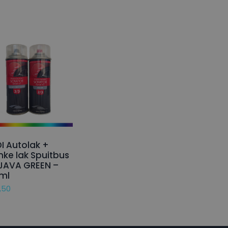
I Autolak +
nke lak Spuitbus
JAVA GREEN –
ml
,50