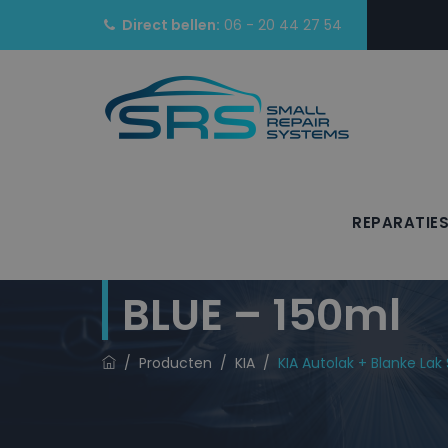
Direct bellen:
06 - 20 44 27 54
REPARATIE
KIA Autolak + 
BLUE – 150ml
/
Producten
/
KIA
/
KIA Autolak + Blanke Lak