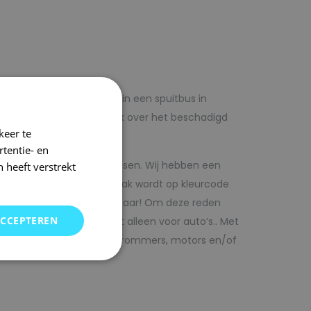
lf voordelig met autolak in een spuitbus in
 op voorhand de blanke lak over het beschadigd
keer te
tentie- en
kwaliteit autolak spuitbussen. Wij hebben een
 heeft verstrekt
in ons arsenaal. De autolak wordt op kleurcode
Direct uit voorraad leverbaar! Om deze reden
ACCEPTEREN
SRS kunt vinden. Maar niet alleen voor auto’s.. Met
bedrijfswagens, scooters, brommers, motors en/of