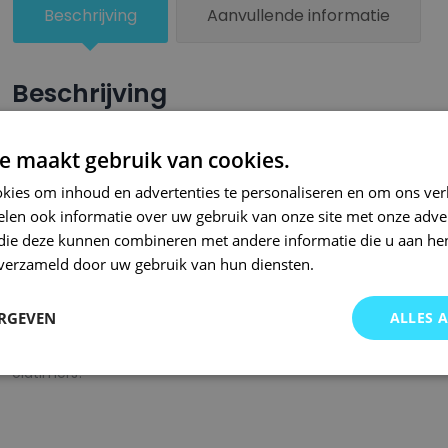
aantal
Beschrijving
Aanvullende informatie
Beschrijving
Een groter beschadigd oppervlak van je auto behandel je nu ze
e maakt gebruik van cookies.
combinatie met blanke lak van Small Repair Systems. U dient
kies om inhoud en advertenties te personaliseren en om ons ver
oppervlak te spuiten zodat de kleurlak beter hecht.
len ook informatie over uw gebruik van onze site met onze adver
Bij SRS bent u aan het juiste adres wanneer het gaat om hoge 
 die deze kunnen combineren met andere informatie die u aan hen
n verzameld door uw gebruik van hun diensten.
gigantisch assortiment met oneindig veel kleurencombinaties 
of kleurnaam gemaakt en is afgevuld met professionele verf. 
ERGEVEN
ALLES 
garanderen wij dat u altijd de gewenste kleur voor uw auto bij 
onze A-kwaliteit spuitbussen kunt u bij ons ook terecht voor 
oldtimers!