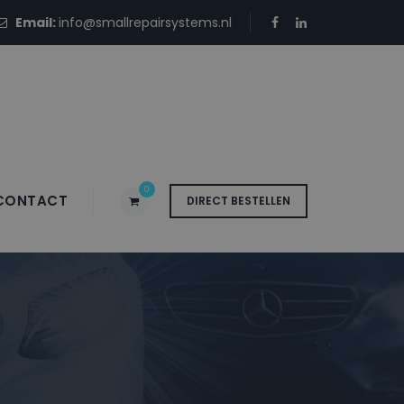
Email:
info@smallrepairsystems.nl
0
CONTACT
DIRECT BESTELLEN
PB-01 PARADISE