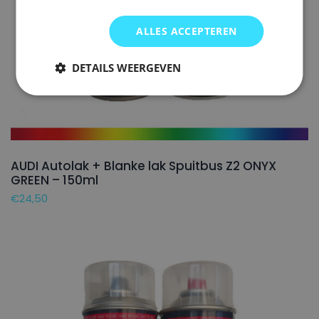
ALLES ACCEPTEREN
DETAILS WEERGEVEN
AUDI Autolak + Blanke lak Spuitbus Z2 ONYX
GREEN – 150ml
€
24,50