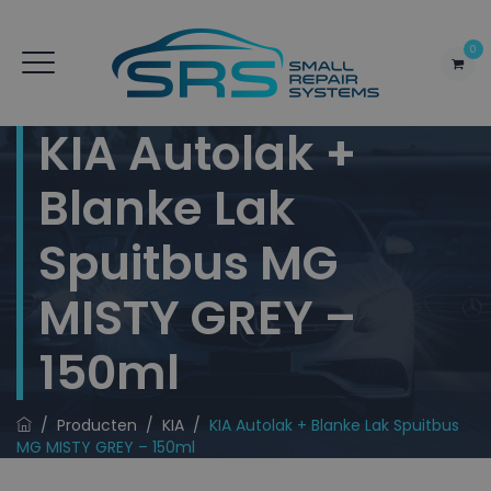
0
KIA Autolak +
Blanke Lak
Spuitbus MG
MISTY GREY –
150ml
/
Producten
/
KIA
/
KIA Autolak + Blanke Lak Spuitbus
MG MISTY GREY – 150ml