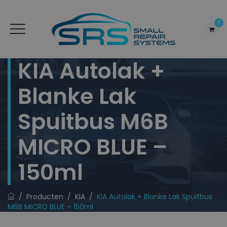
0
KIA Autolak +
Blanke Lak
Spuitbus M6B
MICRO BLUE –
150ml
/
Producten
/
KIA
/
KIA Autolak + Blanke Lak Spuitbus
M6B MICRO BLUE – 150ml