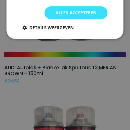
ALLES ACCEPTEREN
DETAILS WEERGEVEN
AUDI Autolak + Blanke lak Spuitbus T3 MERIAN
BROWN – 150ml
€
24,50