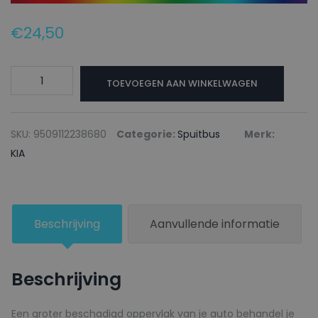
€
24,50
KIA
TOEVOEGEN AAN WINKELWAGEN
Autolak
+
Blanke
SKU:
9509112238680
Categorie:
Spuitbus
Merk:
lak
KIA
Spuitbus
M6B
MICRO
Beschrijving
Aanvullende informatie
BLUE
-
150ml
Beschrijving
aantal
Een groter beschadigd oppervlak van je auto behandel je