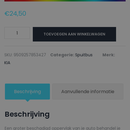
€
24,50
KIA
TOEVOEGEN AAN WINKELWAGEN
Autolak
+
Blanke
SKU:
9509257853427
Categorie:
Spuitbus
Merk:
lak
KIA
Spuitbus
M5
SAMBA
Beschrijving
Aanvullende informatie
GREEN
-
150ml
Beschrijving
aantal
Een groter beschadigd oppervlak van je auto behandel je