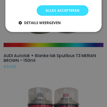
ALLES ACCEPTEREN
DETAILS WEERGEVEN
AUDI Autolak + Blanke lak Spuitbus T3 MERIAN
BROWN – 150ml
€
24,50