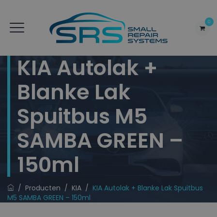
0
KIA Autolak +
Blanke Lak
Spuitbus M5
SAMBA GREEN –
150ml
/
Producten
/
KIA
/
KIA Autolak + Blanke Lak Spuitbus
M5 SAMBA GREEN – 150ml