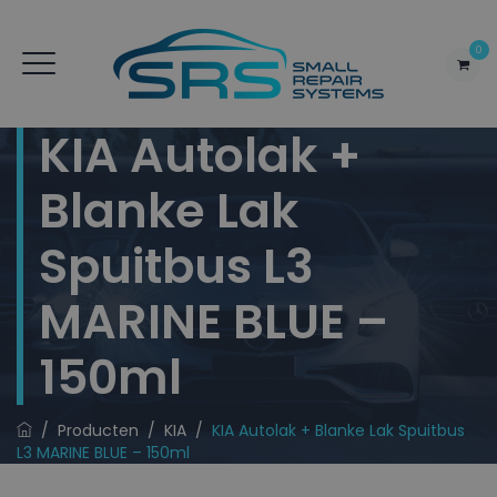
0
KIA Autolak +
Blanke Lak
Spuitbus L3
MARINE BLUE –
150ml
/
Producten
/
KIA
/
KIA Autolak + Blanke Lak Spuitbus
L3 MARINE BLUE – 150ml