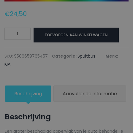
€
24,50
KIA
TOEVOEGEN AAN WINKELWAGEN
Autolak
+
Blanke
SKU:
9506659765457
Categorie:
Spuitbus
Merk:
lak
KIA
Spuitbus
L3
MARINE
Beschrijving
Aanvullende informatie
BLUE
-
150ml
Beschrijving
aantal
Een groter beschadigd oppervlak van je auto behandel je