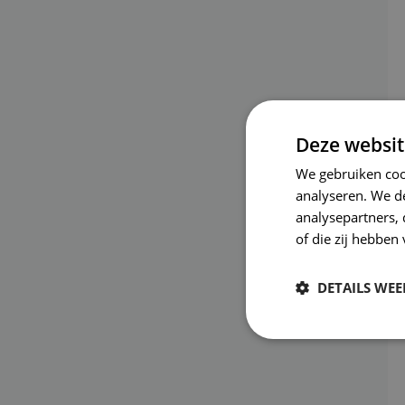
Deze websit
We gebruiken coo
analyseren. We de
analysepartners,
of die zij hebbe
DETAILS WE