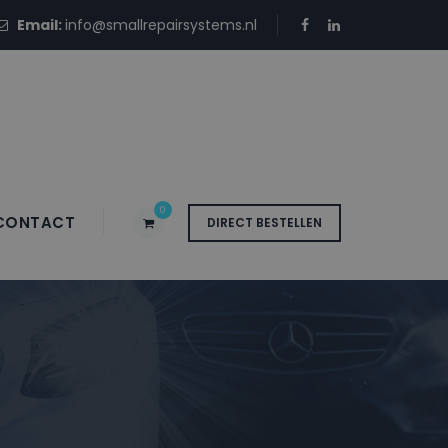
Email:
info@smallrepairsystems.nl
0
CONTACT
DIRECT BESTELLEN
L2E LIME YELLOW