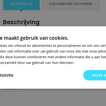
Beschrijving
Aanvullende informatie
Beschrijving
Een groter beschadigd oppervlak van je auto behandel je nu ze
e maakt gebruik van cookies.
combinatie met blanke lak van Small Repair Systems. U dient
kies om inhoud en advertenties te personaliseren en om ons ver
oppervlak te spuiten zodat de kleurlak beter hecht.
len ook informatie over uw gebruik van onze site met onze adver
Bij SRS bent u aan het juiste adres wanneer het gaat om hoge 
 die deze kunnen combineren met andere informatie die u aan hen
n verzameld door uw gebruik van hun diensten.
gigantisch assortiment met oneindig veel kleurencombinaties 
of kleurnaam gemaakt en is afgevuld met professionele verf. 
ERGEVEN
ALLES 
garanderen wij dat u altijd de gewenste kleur voor uw auto bij 
onze A-kwaliteit spuitbussen kunt u bij ons ook terecht voor 
oldtimers!