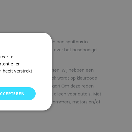
lf voordelig met autolak in een spuitbus in
 op voorhand de blanke lak over het beschadigd
keer te
tentie- en
kwaliteit autolak spuitbussen. Wij hebben een
 heeft verstrekt
in ons arsenaal. De autolak wordt op kleurcode
Direct uit voorraad leverbaar! Om deze reden
ACCEPTEREN
SRS kunt vinden. Maar niet alleen voor auto’s.. Met
bedrijfswagens, scooters, brommers, motors en/of