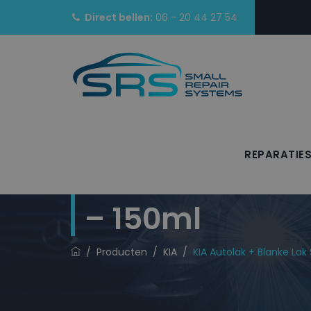
Direct bellen:
06 - 20 44 27 54
REPARATIE
KIA Autolak + 
– 150ml
/
Producten
/
KIA
/
KIA Autolak + Blanke Lak