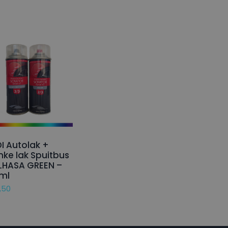
I Autolak +
nke lak Spuitbus
LHASA GREEN –
ml
,50