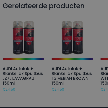
Gerelateerde producten
AUDI Autolak +
AUDI Autolak +
AUD
Blanke lak Spuitbus
Blanke lak Spuitbus
Bla
LZ7L LAVAGRAU –
T3 MERIAN BROWN –
W1 
150ml
150ml
150
€
24,50
€
24,50
€
24