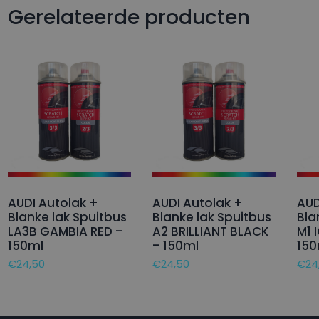
Gerelateerde producten
AUDI Autolak +
AUDI Autolak +
AUD
Blanke lak Spuitbus
Blanke lak Spuitbus
Bla
LA3B GAMBIA RED –
A2 BRILLIANT BLACK
M1 
150ml
– 150ml
150
€
24,50
€
24,50
€
24