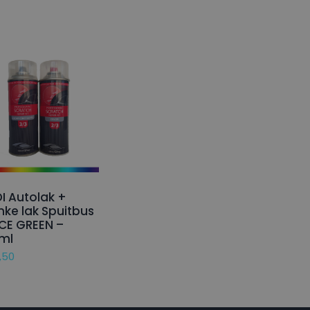
I Autolak +
nke lak Spuitbus
ICE GREEN –
ml
,50