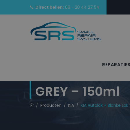
Direct bellen:
06 - 20 44 27 54
REPARATIE
KIA Autolak + 
GREY – 150ml
/
Producten
/
KIA
/
KIA Autolak + Blanke La