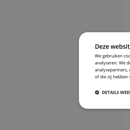
Deze websit
We gebruiken coo
analyseren. We de
analysepartners,
of die zij hebbe
DETAILS WE