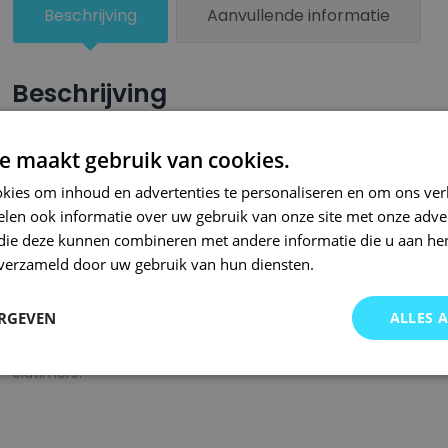
Beschrijving
Aanvullende informatie
Beschrijving
Een groter beschadigd oppervlak van je auto behandel je nu ze
e maakt gebruik van cookies.
combinatie met blanke lak van Small Repair Systems. U dient
kies om inhoud en advertenties te personaliseren en om ons ver
oppervlak te spuiten zodat de kleurlak beter hecht.
len ook informatie over uw gebruik van onze site met onze adver
Bij SRS bent u aan het juiste adres wanneer het gaat om hoge 
 die deze kunnen combineren met andere informatie die u aan hen
n verzameld door uw gebruik van hun diensten.
gigantisch assortiment met oneindig veel kleurencombinaties 
of kleurnaam gemaakt en is afgevuld met professionele verf. 
ERGEVEN
ALLES 
garanderen wij dat u altijd de gewenste kleur voor uw auto bij 
onze A-kwaliteit spuitbussen kunt u bij ons ook terecht voor 
oldtimers!