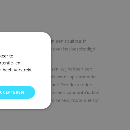
lf voordelig met autolak in een spuitbus in
 op voorhand de blanke lak over het beschadigd
keer te
tentie- en
kwaliteit autolak spuitbussen. Wij hebben een
 heeft verstrekt
in ons arsenaal. De autolak wordt op kleurcode
Direct uit voorraad leverbaar! Om deze reden
ACCEPTEREN
SRS kunt vinden. Maar niet alleen voor auto’s.. Met
bedrijfswagens, scooters, brommers, motors en/of